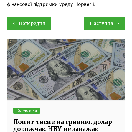
фінансової підтримки уряду Норвегії.
Навігація
Попередня
Наступна
записів
Економіка
Попит тисне на гривню: долар
дорожчає, НБУ не заважає