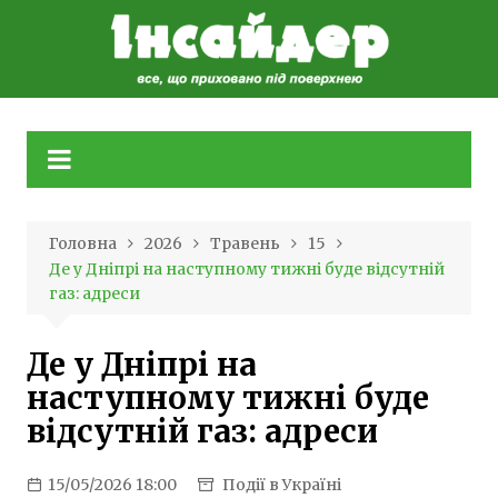
Skip
to
content
Головна
2026
Травень
15
Де у Дніпрі на наступному тижні буде відсутній
газ: адреси
Де у Дніпрі на
наступному тижні буде
відсутній газ: адреси
15/05/2026 18:00
Події в Україні