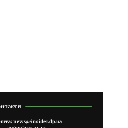
онтакти
ошта:
news@insider.dp.ua