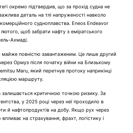
егі окремо підтвердив, що за прохід судна не
 важлива деталь на тлі напруженості навколо
 комерційного судноплавства. Eneos Endeavor
 лютого, щоб забрати нафту з еміратського
-ель-Ахмаді.
де майже повністю завантаженим. Це лише другий
ерез Ормуз після початку війни на Близькому
emitsu Maru, який перетнув протоку наприкінці
нсляцією маршруту.
 залишається критичною точкою ризику. За
нтства, у 2025 році через неї проходило в
ти й нафтопродуктів на добу. Якщо рух через
впливає на страхування, фрахт, логістику і