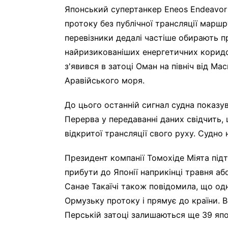
Японський супертанкер Eneos Endeavor
протоку без публічної трансляції маршр
перевізники дедалі частіше обирають п
найризикованіших енергетичних коридор
з'явився в затоці Оман на північ від Мас
Аравійського моря.
До цього останній сигнал судна показува
Перерва у передаванні даних свідчить
відкритої трансляції свого руху. Судно
Президент компанії Томохіде Міятa під
прибути до Японії наприкінці травня аб
Санае Такаїчі також повідомила, що од
Ормузьку протоку і прямує до країни. В
Перській затоці залишаються ще 39 япо