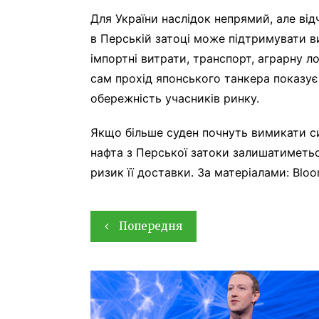
Для України наслідок непрямий, але ві
в Перській затоці може підтримувати ви
імпортні витрати, транспорт, аграрну л
сам прохід японського танкера показує 
обережність учасників ринку.
Якщо більше суден почнуть вимикати си
нафта з Перської затоки залишатиметьс
ризик її доставки. За матеріалами: Bloo
Навігація
Попередня
записів