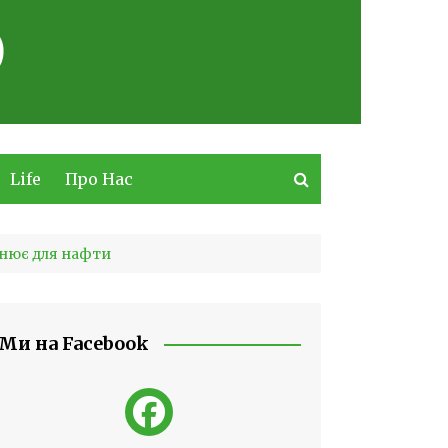
Life
Про Нас
інює для нафти
Ми на Facebook