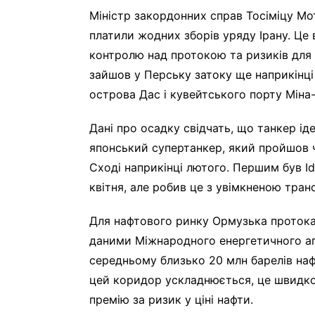
Міністр закордонних справ Тосіміцу Мот
платили жодних зборів уряду Ірану. Це
контролю над протокою та ризиків для
зайшов у Перську затоку ще наприкінці
острова Дас і кувейтського порту Міна
Дані про осадку свідчать, що танкер і
японський супертанкер, який пройшов ч
Сході наприкінці лютого. Першим був Id
квітня, але робив це з увімкненою тра
Для нафтового ринку Ормузька протока
даними Міжнародного енергетичного аге
середньому близько 20 млн барелів наф
цей коридор ускладнюється, це швидко 
премію за ризик у ціні нафти.