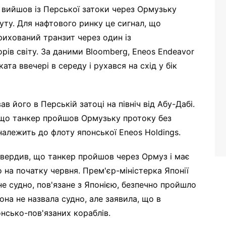
 вийшов із Перської затоки через Ормузьку
уту. Для нафтового ринку це сигнал, що
рихований транзит через один із
ів світу. За даними Bloomberg, Eneos Endeavor
ката ввечері в середу і рухався на схід у бік
в його в Перській затоці на північ від Абу-Дабі.
, що танкер пройшов Ормузьку протоку без
 належить до флоту японської Eneos Holdings.
твердив, що танкер пройшов через Ормуз і має
о на початку червня. Прем'єр-міністерка Японії
не судно, пов'язане з Японією, безпечно пройшло
она не назвала судно, але заявила, що в
нсько-пов'язаних кораблів.