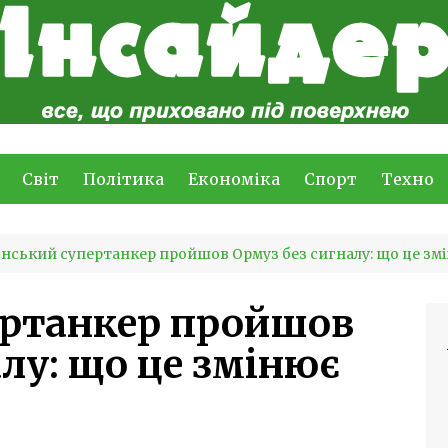
Світ
Політика
Економіка
Спорт
Техно
нський супертанкер пройшов Ормуз без сигналу: що це зм
ертанкер пройшов
лу: що це змінює