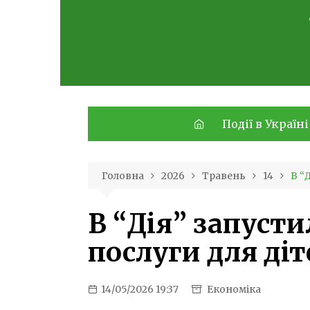
Skip
to
content
Події в Україні
Головна
2026
Травень
14
В “
В “Дія” запусти
послуги для діт
14/05/2026 19:37
Економіка