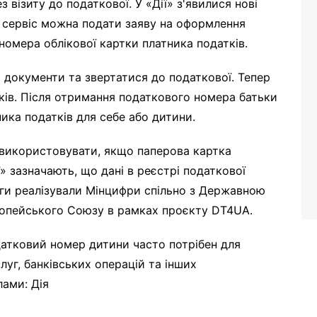
 візиту до податкової. У «Дії» з'явилися нові
ез сервіс можна подати заяву на оформлення
омера облікової картки платника податків.
и документи та звертатися до податкової. Тепер
іків. Після отримання податкового номера батьки
ка податків для себе або дитини.
використовувати, якщо паперова картка
» зазначають, що дані в реєстрі податкової
ги реалізували Мінцифри спільно з Державною
опейського Союзу в рамках проєкту DT4UA.
датковий номер дитини часто потрібен для
уг, банківських операцій та інших
лами: Дія