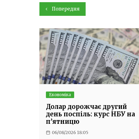
Навігація
Попередня
записів
Економіка
Долар дорожчає другий
день поспіль: курс НБУ на
п’ятницю
06/08/2026 18:05