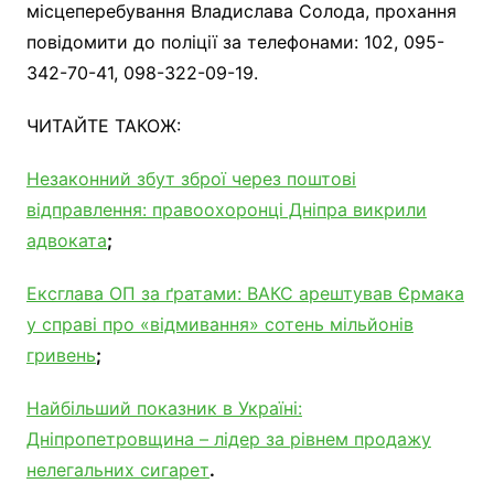
місцеперебування Владислава Солода, прохання
повідомити до поліції за телефонами: 102, 095-
342-70-41, 098-322-09-19.
ЧИТАЙТЕ ТАКОЖ:
Незаконний збут зброї через поштові
відправлення: правоохоронці Дніпра викрили
адвоката
;
Ексглава ОП за ґратами: ВАКС арештував Єрмака
у справі про «відмивання» сотень мільйонів
гривень
;
Найбільший показник в Україні:
Дніпропетровщина – лідер за рівнем продажу
нелегальних сигарет
.