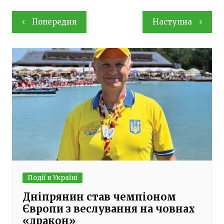
Навігація
Попередня
Наступна
записів
Події в Україні
Дніпрянин став чемпіоном
Європи з веслування на човнах
«дракон»