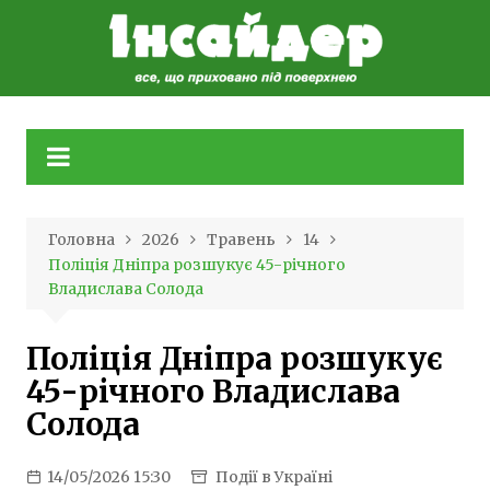
Skip
to
content
Головна
2026
Травень
14
Поліція Дніпра розшукує 45-річного
Владислава Солода
Поліція Дніпра розшукує
45-річного Владислава
Солода
14/05/2026 15:30
Події в Україні