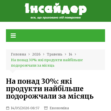
Skip
to
content
Головна
2026
Травень
14
На понад 30%: які продукти найбільше
подорожчали за місяць
На понад 30%: які
продукти найбільше
подорожчали за місяць
14/05/2026 08:57
Економіка