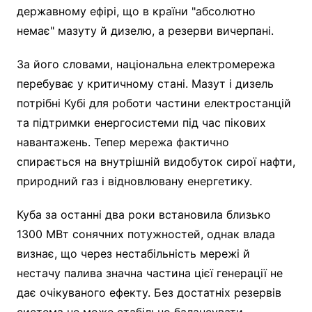
державному ефірі, що в країни "абсолютно
немає" мазуту й дизелю, а резерви вичерпані.
За його словами, національна електромережа
перебуває у критичному стані. Мазут і дизель
потрібні Кубі для роботи частини електростанцій
та підтримки енергосистеми під час пікових
навантажень. Тепер мережа фактично
спирається на внутрішній видобуток сирої нафти,
природний газ і відновлювану енергетику.
Куба за останні два роки встановила близько
1300 МВт сонячних потужностей, однак влада
визнає, що через нестабільність мережі й
нестачу палива значна частина цієї генерації не
дає очікуваного ефекту. Без достатніх резервів
система не може стабільно балансувати