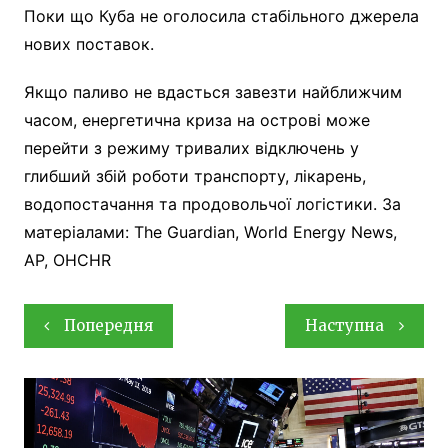
Поки що Куба не оголосила стабільного джерела
нових поставок.
Якщо паливо не вдасться завезти найближчим
часом, енергетична криза на острові може
перейти з режиму тривалих відключень у
глибший збій роботи транспорту, лікарень,
водопостачання та продовольчої логістики. За
матеріалами: The Guardian, World Energy News,
AP, OHCHR
Навігація
Попередня
Наступна
записів