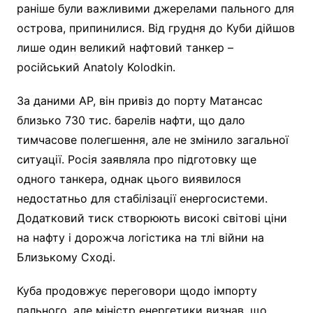
раніше були важливими джерелами пального для
острова, припинилися. Від грудня до Куби дійшов
лише один великий нафтовий танкер –
російський Anatoly Kolodkin.
За даними AP, він привіз до порту Матансас
близько 730 тис. барелів нафти, що дало
тимчасове полегшення, але не змінило загальної
ситуації. Росія заявляла про підготовку ще
одного танкера, однак цього виявилося
недостатньо для стабілізації енергосистеми.
Додатковий тиск створюють високі світові ціни
на нафту і дорожча логістика на тлі війни на
Близькому Сході.
Куба продовжує переговори щодо імпорту
пального, але міністр енергетики визнав, що