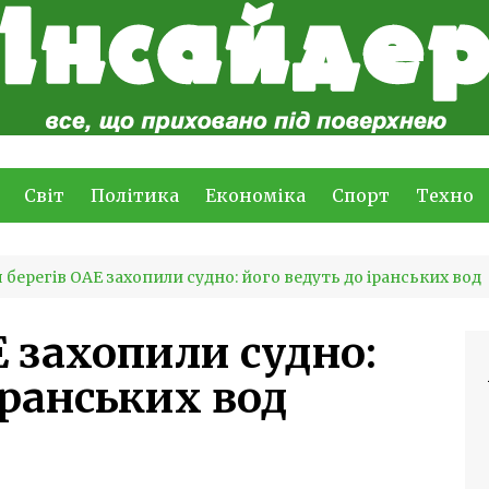
Світ
Політика
Економіка
Спорт
Техно
я берегів ОАЕ захопили судно: його ведуть до іранських вод
Е захопили судно:
іранських вод