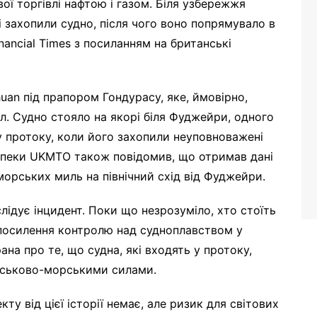
ої торгівлі нафтою і газом. Біля узбережжя
і захопили судно, після чого воно попрямувало в
nancial Times з посиланням на британські
uan під прапором Гондурасу, яке, ймовірно,
. Судно стояло на якорі біля Фуджейри, одного
у протоку, коли його захопили неуповноважені
зпеки UKMTO також повідомив, що отримав дані
морських миль на північний схід від Фуджейри.
слідує інцидент. Поки що незрозуміло, хто стоїть
і посилення контролю над судноплавством у
ана про те, що судна, які входять у протоку,
ійськово-морськими силами.
у від цієї історії немає, але ризик для світових