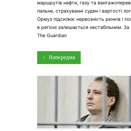
маршрутів нафти, газу та вантажоперев
пальне, страхуванні суден і вартості ло
Ормуз підсилює нервозність ринків і по
в регіоні залишається нестабільним. За м
The Guardian
Навігація
Попередня
записів