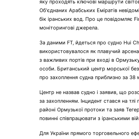
яку проходять ключові маршрути світов
Об'єднаних Арабських Еміратів невідом
бік іранських вод. Про це повідомляє Fi
моніторингові джерела.
За даними FT, йдеться про судно Hui Ch
використовувалося як плавучий арсенал
з важливих портів при вході в Ормузьк
особи. Британський центр морської бе
про захоплення судна приблизно за 38 
Центр не назвав судно і заявив, що роз
за захопленням. Інцидент стався на тл
районі Ормузької протоки та заяв Тегер
повинні співпрацювати з іранськими в
Для України прямого торговельного ефект