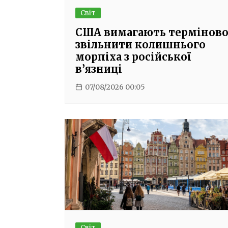
Світ
США вимагають термінов
звільнити колишнього
морпіха з російської
в’язниці
07/08/2026 00:05
Світ