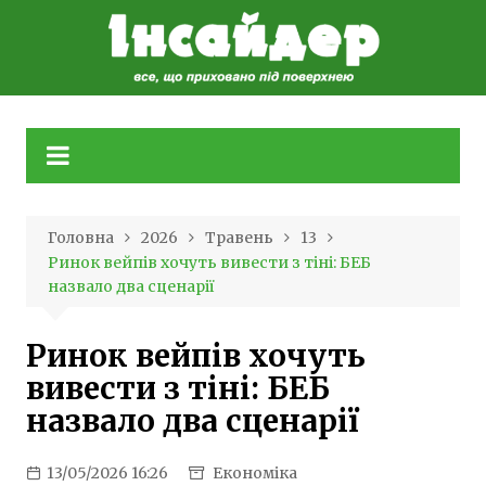
Skip
to
content
Головна
2026
Травень
13
Ринок вейпів хочуть вивести з тіні: БЕБ
назвало два сценарії
Ринок вейпів хочуть
вивести з тіні: БЕБ
назвало два сценарії
13/05/2026 16:26
Економіка