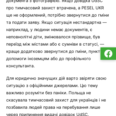
документа з фотографією. Якщо довідка UdSC
про тимчасовий захист втрачена, а PESEL UKR
ще не оформлений, потрібно звернутися до гміни
та подати заяву. Якщо ситуація нестандартна —
наприклад, у людини немає документів, є
неповнолітні діти, змінювалося прізвище, був
переїзд між містами або є сумніви в статусі, —
краще додатково звернутися до гміни, пункту
допомоги іноземцям або до профільного
консультанта.
Для юридично значущих дій варто звіряти свою
ситуацію з офіційними джерелами. Цю тему
важливо розуміти без паніки. Польща не
скасувала тимчасовий захист для українців і не
позбавила людей права на перебування лише
через припинення видачі довідок UdSC.