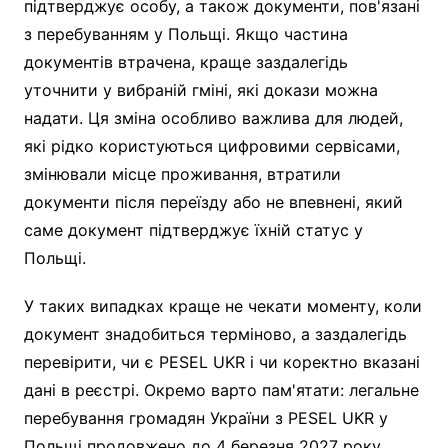
підтверджує особу, а також документи, пов'язані
з перебуванням у Польщі. Якщо частина
документів втрачена, краще заздалегідь
уточнити у вибраній гміні, які докази можна
надати. Ця зміна особливо важлива для людей,
які рідко користуються цифровими сервісами,
змінювали місце проживання, втратили
документи після переїзду або не впевнені, який
саме документ підтверджує їхній статус у
Польщі.
У таких випадках краще не чекати моменту, коли
документ знадобиться терміново, а заздалегідь
перевірити, чи є PESEL UKR і чи коректно вказані
дані в реєстрі. Окремо варто пам'ятати: легальне
перебування громадян України з PESEL UKR у
Польщі продовжено до 4 березня 2027 року.