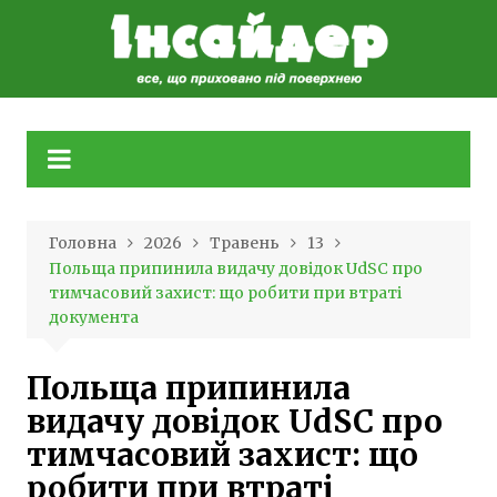
Skip
to
content
Головна
2026
Травень
13
Польща припинила видачу довідок UdSC про
тимчасовий захист: що робити при втраті
документа
Польща припинила
видачу довідок UdSC про
тимчасовий захист: що
робити при втраті