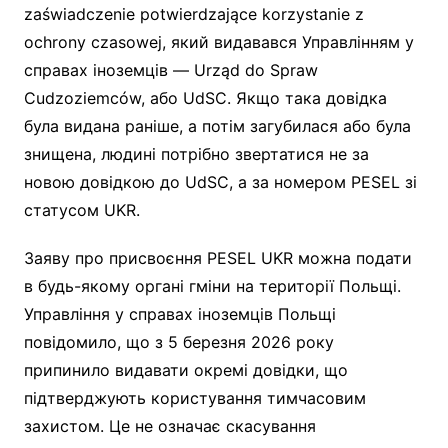
zaświadczenie potwierdzające korzystanie z
ochrony czasowej, який видавався Управлінням у
справах іноземців — Urząd do Spraw
Cudzoziemców, або UdSC. Якщо така довідка
була видана раніше, а потім загубилася або була
знищена, людині потрібно звертатися не за
новою довідкою до UdSC, а за номером PESEL зі
статусом UKR.
Заяву про присвоєння PESEL UKR можна подати
в будь-якому органі гміни на території Польщі.
Управління у справах іноземців Польщі
повідомило, що з 5 березня 2026 року
припинило видавати окремі довідки, що
підтверджують користування тимчасовим
захистом. Це не означає скасування