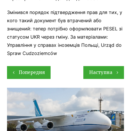
Змінився порядок підтвердження прав для тих, у
кого такий документ був втрачений або
знищений: тепер потрібно оформлювати PESEL зі
статусом UKR через гміну. За матеріалами:
Управління у справах іноземців Польщі, Urząd do
Spraw Cudzoziemców
Навігація
Попередня
Наступна
записів