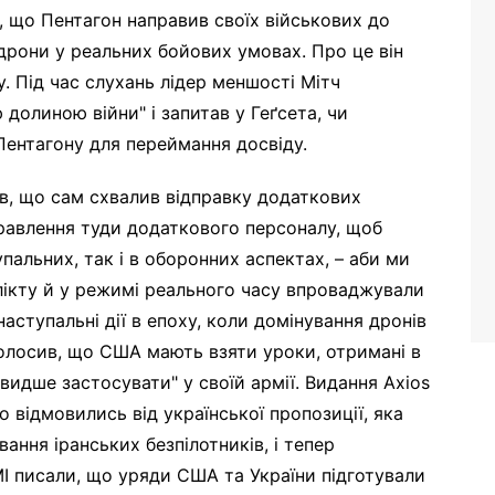
, що Пентагон направив своїх військових до
дрони у реальних бойових умовах. Про це він
у. Під час слухань лідер меншості Мітч
долиною війни" і запитав у Геґсета, чи
Пентагону для переймання досвіду.
ив, що сам схвалив відправку додаткових
правлення туди додаткового персоналу, щоб
упальних, так і в оборонних аспектах, – аби ми
лікту й у режимі реального часу впроваджували
аступальні дії в епоху, коли домінування дронів
наголосив, що США мають взяти уроки, отримані в
швидше застосувати" у своїй армії. Видання Axios
 відмовились від української пропозиції, яка
ання іранських безпілотників, і тепер
І писали, що уряди США та України підготували