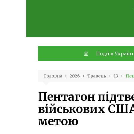
Skip
to
content
Події в Україні
Головна
2026
Травень
13
Пен
Пентагон підтв
військових США 
метою