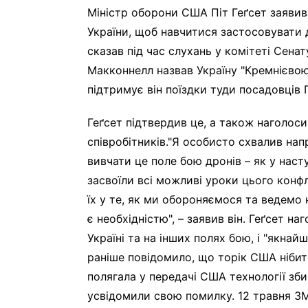
Міністр оборони США Піт Геґсет заявив
України, щоб навчитися застосовувати 
сказав під час слухань у комітеті Сенат
Макконнелл назвав Україну "Кремнієвою 
підтримує він поїздки туди посадовців 
Геґсет підтвердив це, а також наголос
співробітників."Я особисто схвалив на
вивчати це поле бою дронів – як у наст
засвоїли всі можливі уроки цього конф
їх у те, як ми обороняємося та ведемо н
є необхідністю", – заявив він. Геґсет 
Україні та на інших полях бою, і "якнай
раніше повідомило, що торік США нібито
полягала у передачі США технології збив
усвідомили свою помилку. 12 травня ЗМ