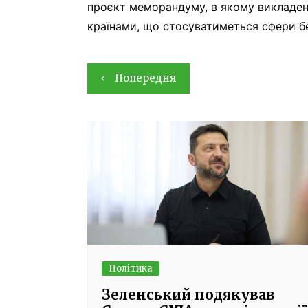
проєкт меморандуму, в якому викладен
країнами, що стосуватиметься сфери бе
Навігація
Попередня
записів
Політика
Зеленський подякував