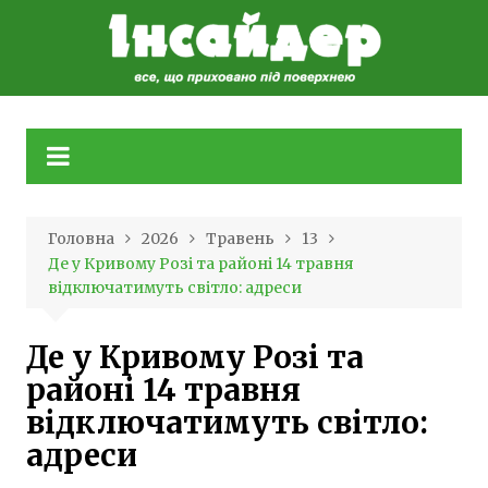
Skip
to
content
Головна
2026
Травень
13
Де у Кривому Розі та районі 14 травня
відключатимуть світло: адреси
Де у Кривому Розі та
районі 14 травня
відключатимуть світло:
адреси