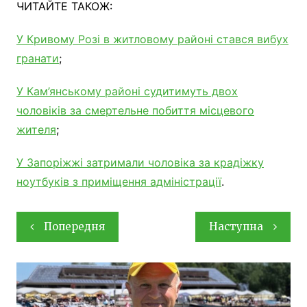
ЧИТАЙТЕ ТАКОЖ:
У Кривому Розі в житловому районі стався вибух
гранати
;
У Кам’янському районі судитимуть двох
чоловіків за смертельне побиття місцевого
жителя
;
У Запоріжжі затримали чоловіка за крадіжку
ноутбуків з приміщення адміністрації
.
Навігація
Попередня
Наступна
записів