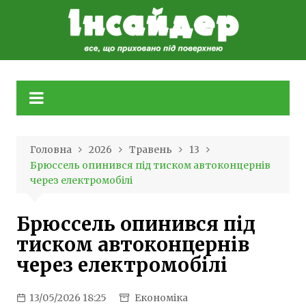
Skip
to
content
Головна
2026
Травень
13
Брюссель опинився під тиском автоконцернів
через електромобілі
Брюссель опинився під
тиском автоконцернів
через електромобілі
13/05/2026 18:25
Економіка