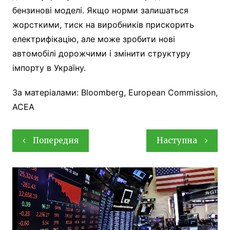
бензинові моделі. Якщо норми залишаться
жорсткими, тиск на виробників прискорить
електрифікацію, але може зробити нові
автомобілі дорожчими і змінити структуру
імпорту в Україну.
За матеріалами: Bloomberg, European Commission,
ACEA
Навігація
Попередня
Наступна
записів