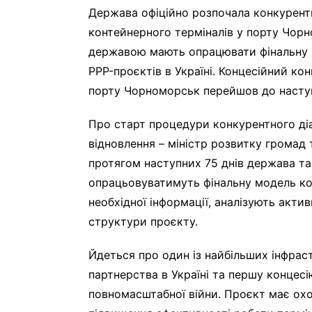
Держава офіційно розпочала конкурент
контейнерного терміналів у порту Чорн
державою мають опрацювати фінальну 
PPP-проєктів в Україні. Концесійний к
порту Чорноморськ перейшов до наступ
Про старт процедури конкурентного діа
відновлення – міністр розвитку громад 
протягом наступних 75 днів держава та 
опрацьовуватимуть фінальну модель ко
необхідної інформації, аналізують акти
структури проєкту.
Йдеться про один із найбільших інфра
партнерства в Україні та першу концесі
повномасштабної війни. Проєкт має охо