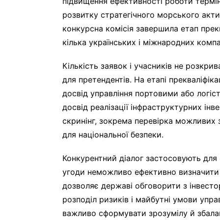
підвищення ефективності роботи терміна
розвитку стратегічного морського актив
конкурсна комісія завершила етап прекв
кілька українських і міжнародних компа
Кількість заявок і учасників не розкри
для претендентів. На етапі прекваліфік
досвід управління портовими або логіс
досвід реалізації інфраструктурних ін
скринінг, зокрема перевірка можливих 
для національної безпеки.
Конкурентний діалог застосовують для 
угоди неможливо ефективно визначити 
дозволяє державі обговорити з інвестор
розподіл ризиків і майбутні умови упр
важливо сформувати зрозумілу й збала