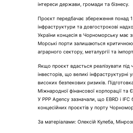
інтереси держави, громади та бізнесу.
Проєкт передбачає збереження понад 1
інфраструктури та довгострокові надх
України концесія в Чорноморську має 
Морські порти залишаються критичною 
аграрного сектору, металургії та імпор
Якщо проєкт вдасться реалізувати під ч
інвесторів, що великі інфраструктурні 
високих безпекових ризиків. Підготовка
Міжнародної фінансової корпорації та 
У PPP Agency зазначали, що EBRD і IFC 
концесійних проєктів у порту Чорномор
За матеріалами: Олексій Кулеба, Мінроз