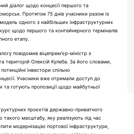
ний діалог щодо концесії першого та
оморськ. Протягом 75 днів учасники разом із
модель одного з найбільших інфраструктурних
онкурс щодо першого та контейнерного терміналів
ного етапу.
логу повідомив віцепрем'єр-міністр з
та територій Олексій Кулеба. За його словами,
потенційні інвестори спільно
нцесії. Учасники вже отримали доступ до
ви та готують пропозиції щодо майбутньої
структурних проєктів державно-приватного
ю такого масштабу, яку реалізують під час
пити модернізацію портової інфраструктури,