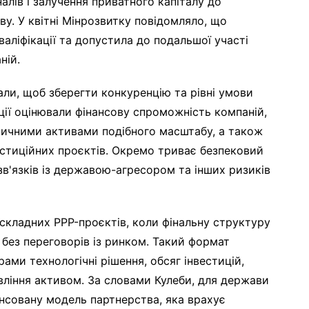
лів і залучення приватного капіталу до
у. У квітні Мінрозвитку повідомляло, що
аліфікації та допустила до подальшої участі
ній.
вали, щоб зберегти конкуренцію та рівні умови
ації оцінювали фінансову спроможність компаній,
тичними активами подібного масштабу, а також
вестиційних проєктів. Окремо триває безпековий
зв'язків із державою-агресором та інших ризиків
складних PPP-проєктів, коли фінальну структуру
без переговорів із ринком. Такий формат
ами технологічні рішення, обсяг інвестицій,
авління активом. За словами Кулеби, для держави
нсовану модель партнерства, яка врахує