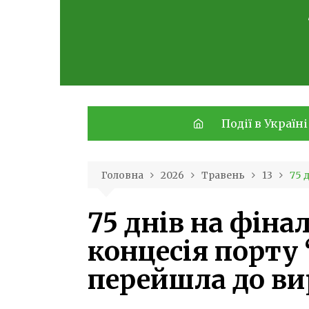
Skip
to
content
Події в Україні
Головна
2026
Травень
13
75 
75 днів на фіна
концесія порту
перейшла до ви