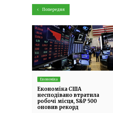
Навігація
Попередня
записів
Економіка
Економіка США
несподівано втратила
робочі місця, S&P 500
оновив рекорд