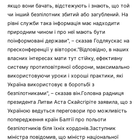
якщо вони бачать, відстежують і знають, що той
чи інший безпілотник збитий або загублений. На
рівні служби така інформація має надходити
природним чином і про неї мають бути
поінформовані держави", – сказав Годляускас на
пресконференції у вівторок."Відповідно, в наших
власних інтересах мати тут стійку, ефективну
систему протиповітряної оборони, максимально
використовуючи уроки і хороші практики, які
Україна використовує в боротьбі з
безпілотниками", – сказав він.Головна радниця
президента Литви Аста Скайсгіріте заявила, що з
Україною ведуться переговори про можливість
попередження країн Балтії про польоти
безпілотників біля їхніх кордонів.Заступник
міністра повідомив, що міністр національної