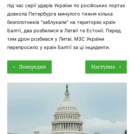
під час серії ударів України по російських портах
довкола Петербурга минулого тижня кілька
безпілотників "заблукали" на територію країн
Балтії, два розбилися в Латвії та Естонії. Перед
тим дрон розбився у Литві. МЗС України
перепросило у країн Балтії за ці інциденти.
Навігація
Попередня
Наступна
записів