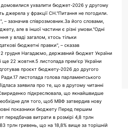
не домовилися ухвалити бюджет-2026 у другому
ять джерела у фракції СН."Питання не погодили.
)", – зазначив співрозмовник.За його словами,
жету, але в іншої частини є різні умови."Одні
я у владі загалом, хтось тільки
аткові бюджетні правки", – сказав
 2 грудня Нагадаємо, державний бюджет України
і ще 22 жовтня.5 листопада прем'єр України
ідготував проєкт бюджету-2026 до другого
 Ради.17 листопада голова парламентського
ідласа заявила про те, що в другому читанні
 Свириденко підкреслювала, що якнайшвидше
необхідне для того, щоб МВФ затвердив нову
сновні показники бюджету Перед першим
 передбачав витрати в розмірі 4,8 трлн
83 трлн гривень, що на 18,8% вище за торішній