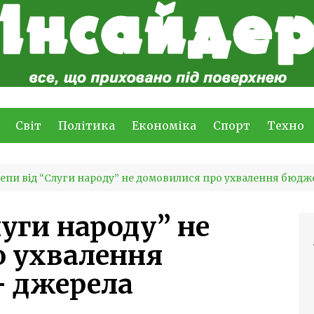
Світ
Політика
Економіка
Спорт
Техно
епи від “Слуги народу” не домовилися про ухвалення бюдж
уги народу” не
о ухвалення
– джерела