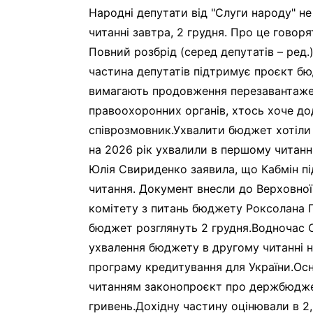
Народні депутати від "Слуги народу" 
читанні завтра, 2 грудня. Про це говор
Повний розбрід (серед депутатів – ред.
частина депутатів підтримує проєкт бюд
вимагають продовження перезавантаженн
правоохоронних органів, хтось хоче дод
співрозмовник.Ухвалити бюджет хотіли
на 2026 рік ухвалили в першому читанн
Юлія Свириденко заявила, що Кабмін п
читання. Документ внесли до Верховної
комітету з питань бюджету Роксолана П
бюджет розглянуть 2 грудня.Водночас
ухвалення бюджету в другому читанні 
програму кредитування для України.О
читанням законопроєкт про держбюджет
гривень.Дохідну частину оцінювали в 2,