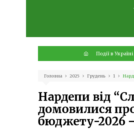
Skip
to
content
Події в Україні
Головна
2025
Грудень
1
Нард
Нардепи від “Сл
домовилися пр
бюджету-2026 