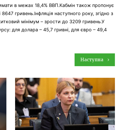
римати в межах 18,4% ВВП.Кабмін також пропонує
 8647 гривень.Інфляція наступного року, згідно з
итковий мінімум – зрости до 3209 гривень.У
су: для долара – 45,7 гривні, для євро – 49,4
Наступна