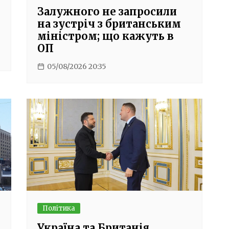
Залужного не запросили
на зустріч з британським
міністром; що кажуть в
ОП
05/08/2026 20:35
Політика
Україна та Британія