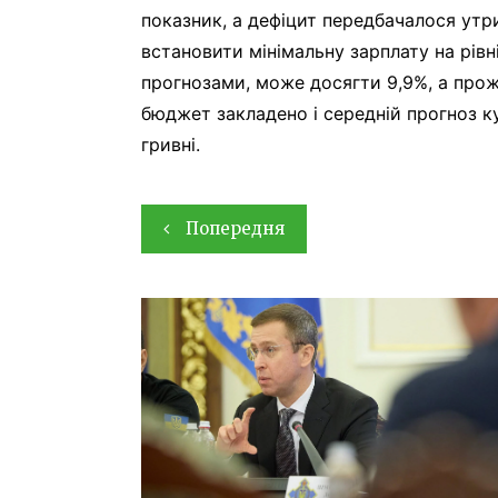
показник, а дефіцит передбачалося ут
встановити мінімальну зарплату на рівні
прогнозами, може досягти 9,9%, а прож
бюджет закладено і середній прогноз кур
гривні.
Навігація
Попередня
записів