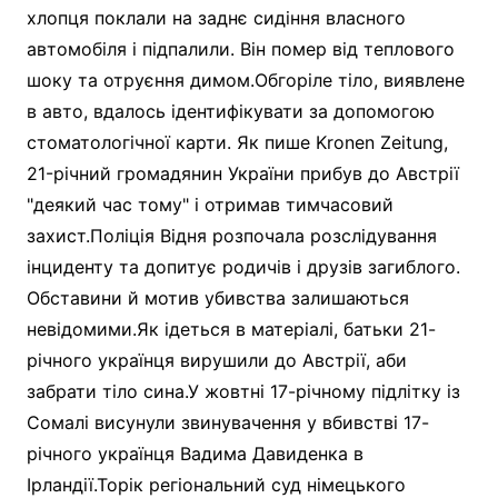
хлопця поклали на заднє сидіння власного
автомобіля і підпалили. Він помер від теплового
шоку та отруєння димом.Обгоріле тіло, виявлене
в авто, вдалось ідентифікувати за допомогою
стоматологічної карти. Як пише Kronen Zeitung,
21-річний громадянин України прибув до Австрії
"деякий час тому" і отримав тимчасовий
захист.Поліція Відня розпочала розслідування
інциденту та допитує родичів і друзів загиблого.
Обставини й мотив убивства залишаються
невідомими.Як ідеться в матеріалі, батьки 21-
річного українця вирушили до Австрії, аби
забрати тіло сина.У жовтні 17-річному підлітку із
Сомалі висунули звинувачення у вбивстві 17-
річного українця Вадима Давиденка в
Ірландії.Торік регіональний суд німецького