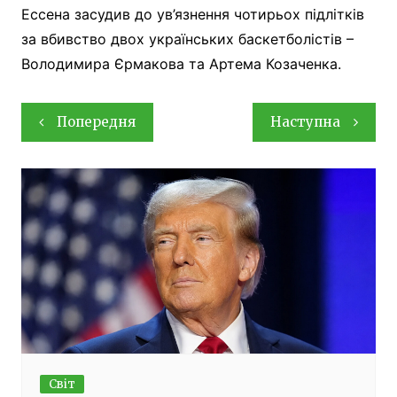
Ессена засудив до ув’язнення чотирьох підлітків
за вбивство двох українських баскетболістів –
Володимира Єрмакова та Артема Козаченка.
Навігація
Попередня
Наступна
записів
Світ