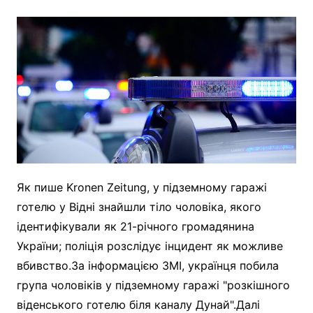
Як пише Kronen Zeitung, у підземному гаражі
готелю у Відні знайшли тіло чоловіка, якого
ідентифікували як 21-річного громадянина
України; поліція розслідує інцидент як можливе
вбивство.За інформацією ЗМІ, українця побила
група чоловіків у підземному гаражі "розкішного
віденського готелю біля каналу Дунай".Далі