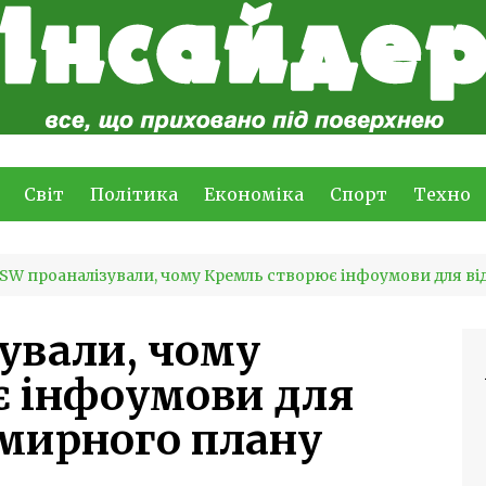
Світ
Політика
Економіка
Спорт
Техно
ISW проаналізували, чому Кремль створює інфоумови для в
зували, чому
є інфоумови для
 мирного плану