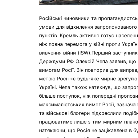
Російські чиновники та пропагандистс
умови для відхилення запропонованого
пунктів. Кремль активно готує населен
ніж повна перемога у війні проти Україн
вивчення війни (ISW).Перший заступник
Держдуми РФ Олексій Чепа заявив, що б
вимогам Росії. Він повторив для виправ
метою Росії «є будь-яке мирне врегулюв
Україні. Чепа також натякнув, що запр
більше поступок, ніж попередні пропози
максималістських вимог Росії, зазначаю
та військові блогери підкреслили подіб
працюватиме лише з тим мирним планом
натякаючи, що Росія не зацікавлена в 