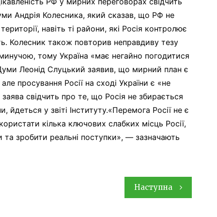
цікавленість РФ у мирних переговорах свідчить
ми Андрія Колесника, який сказав, що РФ не
території, навіть ті райони, які Росія контролює
ть. Колесник також повторив неправдиву тезу
неминучою, тому Україна «має негайно погодитися
 Думи Леонід Слуцький заявив, що мирний план є
ле просування Росії на сході України є «не
аява свідчить про те, що Росія не збирається
и, йдеться у звіті Інституту.«Перемога Росії не є
користати кілька ключових слабких місць Росії,
 та зробити реальні поступки», — зазначають
Наступна