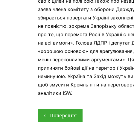
своїх цілей на полі бою.Також про неза
заява члена комітету з оборони Держду
збирається повертати Україні захоплені 
не повністю, зокрема Запорізьку облас
про те, що перемога Росії в Україні є 
на всі вимоги». Голова ЛДПР і депутат
«хорошою основою» для врегулювання, а
менш переконливими аргументами». Ця з
припиняти бойові дії на території Україн
неминучою. Україна та Захід можуть ви
щоб змусити Кремль піти на переговори
аналітики ISW.
Навігація
Попередня
записів