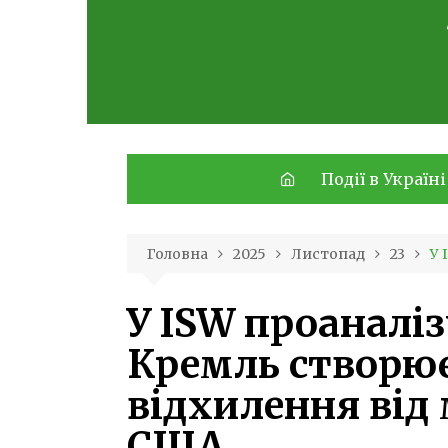
Skip
to
content
Події в Україні
Головна
2025
Листопад
23
У 
У ISW проаналі
Кремль створю
відхилення від
США