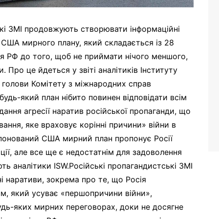
ькі ЗМІ продовжують створювати інформаційні
 США мирного плану, який складається із 28
ня РФ до того, щоб не приймати нічого меншого,
и. Про це йдеться у звіті аналітиків Інституту
 голови Комітету з міжнародних справ
удь-який план нібито повинен відповідати всім
дання агресії наратив російської пропаганди, що
ання, яке враховує корінні причини» війни в
опонований США мирний план пропонує Росії
ції, але все ще є недостатнім для задоволення
ть аналітики ISW.Російські пропагандистські ЗМІ
ні наративи, зокрема про те, що Росія
, який усуває «першопричини війни»,
будь-яких мирних переговорах, доки не досягне