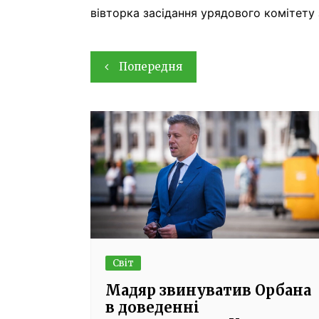
вівторка засідання урядового комітету 
Навігація
Попередня
записів
Світ
Мадяр звинуватив Орбана
в доведенні