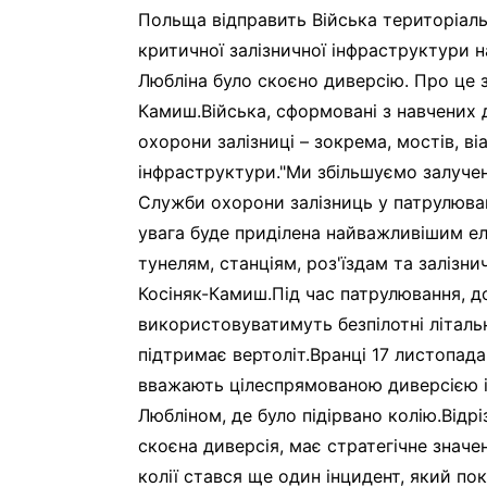
Польща відправить Війська територіал
критичної залізничної інфраструктури на 
Любліна було скоєно диверсію. Про це 
Камиш.Війська, сформовані з навчених 
охорони залізниці – зокрема, мостів, в
інфраструктури."Ми збільшуємо залучен
Служби охорони залізниць у патрулюванн
увага буде приділена найважливішим ел
тунелям, станціям, роз'їздам та залізн
Косіняк-Камиш.Під час патрулювання, до
використовуватимуть безпілотні літаль
підтримає вертоліт.Вранці 17 листопад
вважають цілеспрямованою диверсією ін
Любліном, де було підірвано колію.Відрі
скоєна диверсія, має стратегічне значен
колії стався ще один інцидент, який по