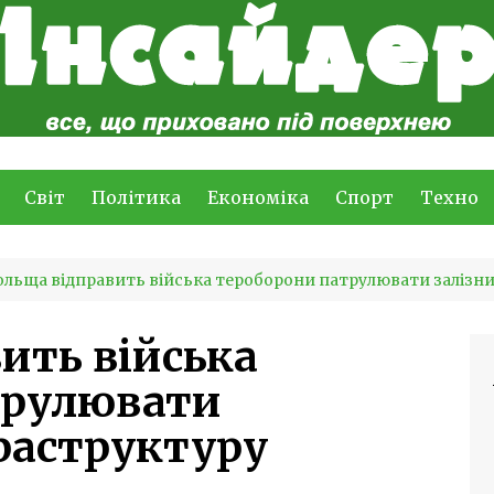
Світ
Політика
Економіка
Спорт
Техно
льща відправить війська тероборони патрулювати залізн
ить війська
трулювати
раструктуру