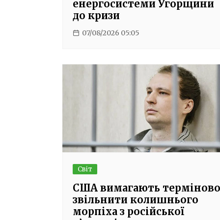
енергосистеми Угорщини
до кризи
07/08/2026 05:05
Світ
США вимагають термінов
звільнити колишнього
морпіха з російської