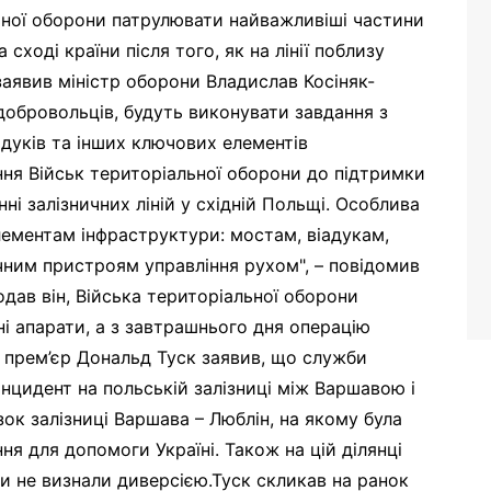
ьної оборони патрулювати найважливіші частини
сході країни після того, як на лінії поблизу
заявив міністр оборони Владислав Косіняк-
добровольців, будуть виконувати завдання з
іадуків та інших ключових елементів
ня Військ територіальної оборони до підтримки
і залізничних ліній у східній Польщі. Особлива
ементам інфраструктури: мостам, віадукам,
ичним пристроям управління рухом", – повідомив
дав він, Війська територіальної оборони
ні апарати, а з завтрашнього дня операцію
а прем’єр Дональд Туск заявив, що служби
цидент на польській залізниці між Варшавою і
зок залізниці Варшава – Люблін, на якому була
ня для допомоги Україні. Також на цій ділянці
ки не визнали диверсією.Туск скликав на ранок