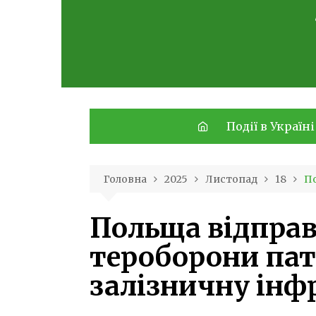
Skip
to
content
Події в Україні
Головна
2025
Листопад
18
По
Польща відправ
тероборони па
залізничну інф