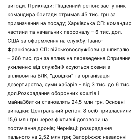
вигоди. Приклади: Південний регіон: заступник
командира бригади отримав 45 тис. грн за
призначення на посаду; Харківська СП: командир
частини та начальник персоналу – 6 тис. дол.
США за оформлення на службу; Івано-
Франківська СП: військовослужбовиця шпиталю
– 266 тис. грн за вплив на переведення.Сприяння
ухиленню від службиФіксуються схеми з
впливом на ВЛК, "довідки" та організація
дезертирства, суми хабарів – від 3 тис. до 6 тис.
дол.Розкрадання оборонних коштів і
майнаЗбитки становлять 24,5 млн грн. Основні
випадки: Центральний регіон: 8 осіб привласнили
15,6 млн грн через фіктивні договори на
постачання дронів; Чернівці: розкрадання
пального на 2,52 млн грн; Запоріжжя: незаконні