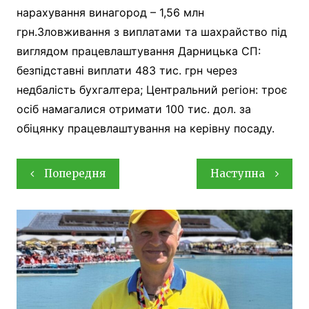
нарахування винагород – 1,56 млн
грн.Зловживання з виплатами та шахрайство під
виглядом працевлаштування Дарницька СП:
безпідставні виплати 483 тис. грн через
недбалість бухгалтера; Центральний регіон: троє
осіб намагалися отримати 100 тис. дол. за
обіцянку працевлаштування на керівну посаду.
Навігація
Попередня
Наступна
записів