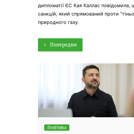
дипломатії ЄС Кая Каллас повідомила,
санкцій, який спрямований проти "тінь
природного газу.
Навігація
Попередня
записів
Політика