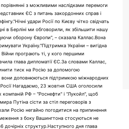
в порівнянні з можливими наслідками перемоги
представник ЄС з питань закордонних справ і
фінгу."Нічні удари Росії по Києву чітко свідчать
дні в Берліні ми обговорили, як збільшити нашу
уючи оборону Європи", – сказала Каллас.Вона
римувати Україну."Підтримка України – вигідна
. Війни програють ті, у кого першими
начила глава дипломатії ЄС.За словами Каллас,
инити тиск на Росію за допомогою
ли вони доповнюються підтримкою міжнародних
ти Росії Нагадаємо, 23 жовтня США оголосили
 компаній РФ – "Роснефти" і "Лукойл", щоб
ира Путіна сісти за стіл переговорів з
кали Росію негайно погодитися на припинення
бмеження з боку Вашингтона стосуються не
36 дочірніх структур.Наступного дня глава