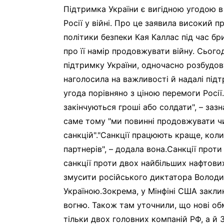
Підтримка України є вигідною угодою 
Росії у війні. Про це заявила високий 
політики безпеки Кая Каллас під час бри
про її намір продовжувати війну. Сього
підтримку України, одночасно розбудов
наголосила на важливості й надалі підт
угода порівняно з ціною перемоги Росії
закінчуються гроші або солдати", – заз
саме тому "ми повинні продовжувати ч
санкцій"."Санкції працюють краще, ко
партнерів", – додала вона.Санкції про
санкції проти двох найбільших нафтових
змусити російського диктатора Володим
Україною.Зокрема, у Мінфіні США закли
вогню. Також там уточнили, що нові о
тільки двох головних компаній РФ, а й 