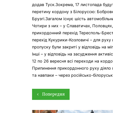
додав Туск.Зокрема, 17 листопада будут
перетину кордону з Білоруссю: Бобров
Брузгі.Загалом існує шість автомобільн
Чотири з них – у Славатичах, Половцях,
прикордонний перехід Тересполь-Брест 
перехід Кукурики-Козловичі – для руху 
пропуску були закриті у відповідь на 
Інші – у відповідь на засудження актив
12 по 26 вересня всі переходи на корд
Припинення прикордонного руху діяло в
та навпаки – через російсько-білоруські
Навігація
Попередня
записів