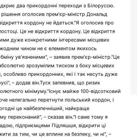
ідкриє два прикордонні переходи з Білоруссю.
 рішення оголосив прем'єр-міністр Дональд
 відкриття кордону не йдеться."Я оголосив про
остоці. Це не відкриття кордону. Це відкриття
акими дуже конкретними інтересами місцевих
е жодним чином не є елементом якихось
міну ув'язненими", – заявив прем'єр-міністр."Це
 абсолютно зрозумілим тиском з боку місцевих
, особливо прикордонних, які і так несуть дуже
сі", – додав він.Туск запевнив, що ризик
олютного мінімуму."Існує майже 100-відсотковий
хоче нелегально перетнути польський кордон, і
огодні це найбезпечніший, найкраще
у переконаний", – сказав він."І саме тому я
адою, підприємцями Підляшшя, відкрити ці
ти за тим, чи це вплине на безпеку, чи ні", –