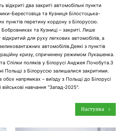
ь відкриті два закриті автомобільні пункти
ники-Берестовіца та Кузниця Білостоцька-
их пунктів перетину кордону з Білоруссю.
 Бобровниках та Кузниці – закриті. Лише
відкритий для руху легкових автомобілів, а
великовантажних автомобілів.Деякі з пунктів
міграційну кризу, спричинену режимом Лукашенка.
іста Спілки поляків у Білорусі Анджея Почобута.З
оні Польщі з Білоруссю залишалися закритими.
 обох напрямках – виїзду з Польщі до Білорусі
 військові навчання "Запад-2025".
Наступна