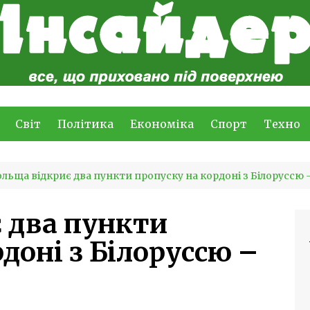
Світ
Політика
Економіка
Спорт
Техно
льща відкриє два пункти пропуску на кордоні з Білоруссю 
 два пункти
доні з Білоруссю –