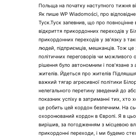
Польща на початку наступного тижня в
Як пише WP Wiadomości, про відповідне
Туск.Туск запевнив, що про повноцінне
відкриття прикордонних переходів у Біл
прикордонних переходів у зв'язку з т
людей, підприємців, мешканців. Тож ц
політичних переговорів чи можливого об
рішення було автономним і пов'язане з
жителів. Йдеться про жителів Підляшшя
важкий тягар агресивної політики Білору
нелегального перетину зведений до абс
показник успіху в затриманні тих, хто 
це робить цей кордон безпечним. На сь
охоронюваний кордон в Європі. Я в цьом
вирішив, за погодженням з місцевою вл
прикордонні переходи, і ми будемо стежи