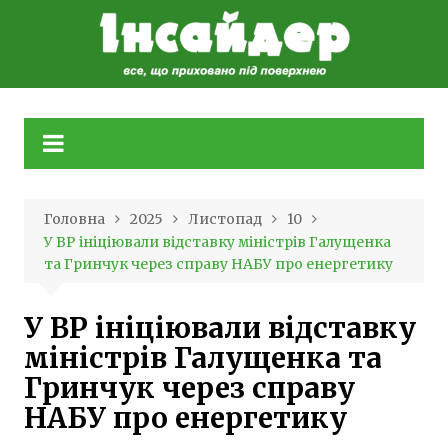
Skip
to
content
Головна
2025
Листопад
10
У ВР ініціювали відставку міністрів Галущенка
та Гринчук через справу НАБУ про енергетику
У ВР ініціювали відставку
міністрів Галущенка та
Гринчук через справу
НАБУ про енергетику