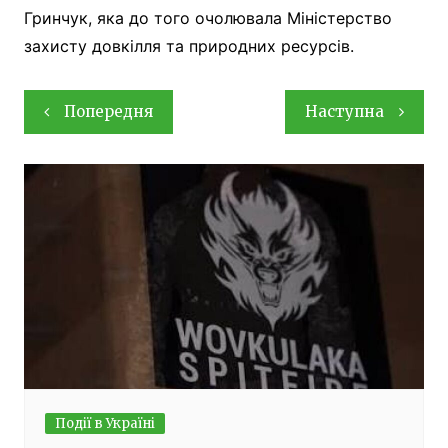
Гринчук, яка до того очолювала Міністерство
захисту довкілля та природних ресурсів.
Навігація
Попередня
Наступна
записів
Події в Україні