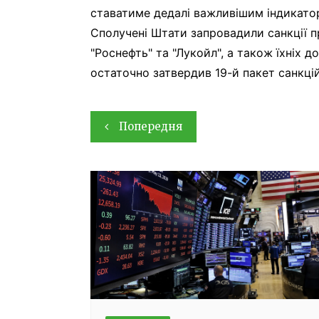
ставатиме дедалі важливішим індикатор
Сполучені Штати запровадили санкції 
"Роснефть" та "Лукойл", а також їхніх 
остаточно затвердив 19-й пакет санкці
Навігація
Попередня
записів