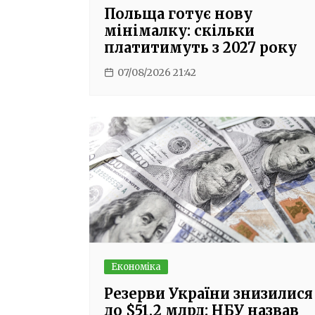
Польща готує нову
мінімалку: скільки
платитимуть з 2027 року
07/08/2026 21:42
Економіка
Резерви України знизилися
до $51,2 млрд: НБУ назвав