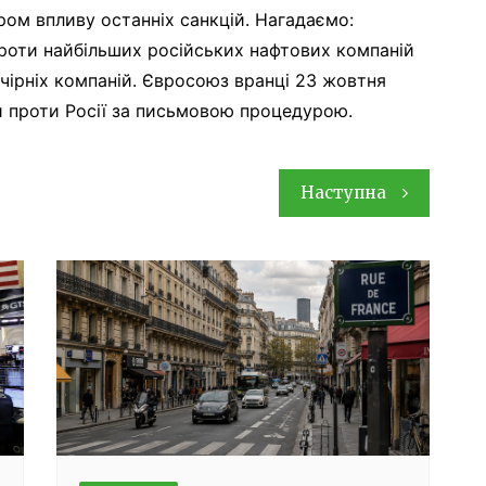
ом впливу останніх санкцій. Нагадаємо:
проти найбільших російських нафтових компаній
дочірніх компаній. Євросоюз вранці 23 жовтня
й проти Росії за письмовою процедурою.
Наступна