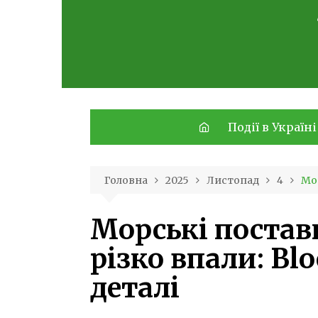
Skip
to
content
Події в Україні
Головна
2025
Листопад
4
Мор
Морські постав
різко впали: Bl
деталі