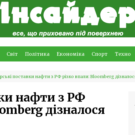
Світ
Політика
Економіка
Спорт
Техно
ські поставки нафти з РФ різко впали: Bloomberg дізналос
ки нафти з РФ
oomberg дізналося