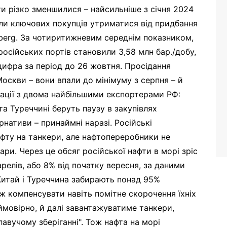
ти різко зменшилися – найсильніше з січня 2024
или ключових покупців утриматися від придбання
mberg. За чотиритижневим середнім показником,
російських портів становили 3,58 млн бар./добу,
цифра за період до 26 жовтня. Просідання
оскви – вони впали до мінімуму з серпня – й
ації з двома найбільшими експортерами РФ:
ї та Туреччині беруть паузу в закупівлях
рнативи – принаймні наразі. Російські
ту на танкери, але нафтопереробники не
ари. Через це обсяг російської нафти в морі зріс
арелів, або 8% від початку вересня, за даними
 Китай і Туреччина забирають понад 95%
ж компенсувати навіть помітне скорочення їхніх
мовірно, й далі завантажуватиме танкери,
авучому зберіганні". Тож нафта на морі