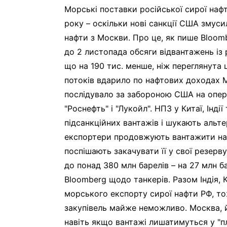
Морські поставки російської сирої наф
року – оскільки нові санкції США змус
нафти з Москви. Про це, як пише Bloo
до 2 листопада обсяги відвантажень із 
що на 190 тис. менше, ніж переглянута 
потоків вдарило по нафтових доходах М
послідувало за забороною США на опер
"Роснефть" і "Лукойл". НПЗ у Китаї, Інді
підсанкційних вантажів і шукають альте
експортери продовжують вантажити наф
поспішають закачувати її у свої резерву
до понад 380 млн барелів – на 27 млн б
Bloomberg щодо танкерів. Разом Індія,
морського експорту сирої нафти РФ, то
закупівель майже неможливо. Москва, й
навіть якщо вантажі лишатимуться у "пл