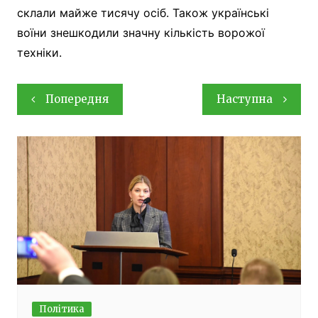
склали майже тисячу осіб. Також українські
воїни знешкодили значну кількість ворожої
техніки.
Навігація
Попередня
Наступна
записів
Політика