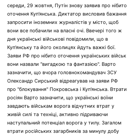
середи, 29 жовтня, Путін знову заявив про нібито
оточення Куп’янська. Диктатор висловив бажання
запросити іноземних журналістів у місто, щоб
вони все побачили на власні очі. Ввечері того ж
дня українські військові повідомили, що в
Куп’янську та його околицях йдуть важкі бої.
Заяви РФ про нібито оточення українських військ
вони назвали "вигадкою та фантазією". Варто
зазначити, що вчора головнокомандувач ЗСУ
Олександр Сирський відреагував на заяви РФ
про "блокування" Покровська і Куп’янська. Втрати
росіян Варто зазначити, що українські воїни
завдають військам ворога відчутних втрат у
живій силі та техніці, активно підриваючи
наступальний потенціал ворога у тилу. Загалом
втрати російських загарбників за минулу добу