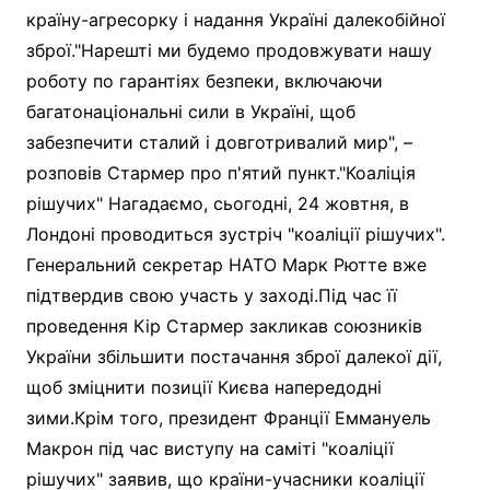
країну-агресорку і надання Україні далекобійної
зброї."Нарешті ми будемо продовжувати нашу
роботу по гарантіях безпеки, включаючи
багатонаціональні сили в Україні, щоб
забезпечити сталий і довготривалий мир", –
розповів Стармер про п'ятий пункт."Коаліція
рішучих" Нагадаємо, сьогодні, 24 жовтня, в
Лондоні проводиться зустріч "коаліції рішучих".
Генеральний секретар НАТО Марк Рютте вже
підтвердив свою участь у заході.Під час її
проведення Кір Стармер закликав союзників
України збільшити постачання зброї далекої дії,
щоб зміцнити позиції Києва напередодні
зими.Крім того, президент Франції Еммануель
Макрон під час виступу на саміті "коаліції
рішучих" заявив, що країни-учасники коаліції