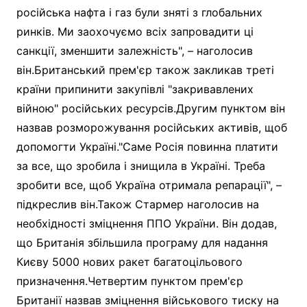
російська нафта і газ були зняті з глобальних
ринків. Ми заохочуємо всіх запровадити ці
санкції, зменшити залежність", – наголосив
він.Британський прем'єр також закликав треті
країни припинити закупівлі "закривавлених
війною" російських ресурсів.Другим пунктом він
назвав розморожування російських активів, щоб
допомогти Україні."Саме Росія повинна платити
за все, що зробила і знищила в Україні. Треба
зробити все, щоб Україна отримала репарації", –
підкреслив він.Також Стармер наголосив на
необхідності зміцнення ППО України. Він додав,
що Британія збільшила програму для надання
Києву 5000 нових ракет багатоцільового
призначення.Четвертим пунктом прем'єр
Британії назвав зміцнення військового тиску на