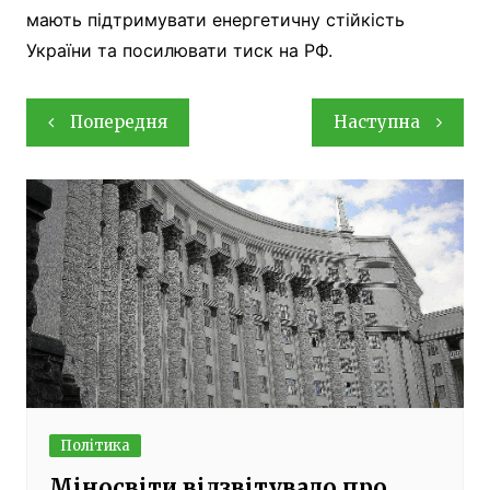
мають підтримувати енергетичну стійкість
України та посилювати тиск на РФ.
Навігація
Попередня
Наступна
записів
Політика
Міносвіти відзвітувало про