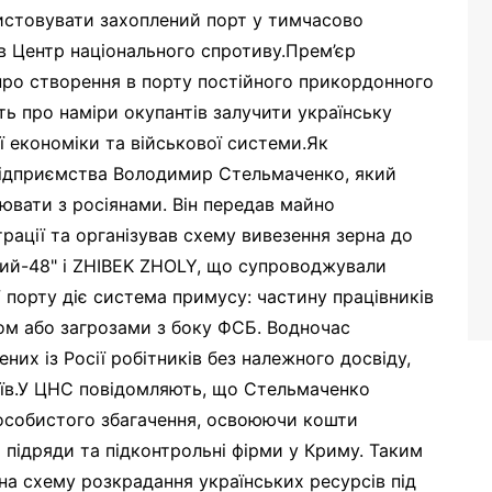
истовувати захоплений порт у тимчасово
в Центр національного спротиву.Прем’єр
про створення в порту постійного прикордонного
ть про наміри окупантів залучити українську
ї економіки та військової системи.Як
підприємства Володимир Стельмаченко, який
цювати з росіянами. Він передав майно
трації та організував схему вивезення зерна до
ий-48" і ZHIBEK ZHOLY, що супроводжували
 порту діє система примусу: частину працівників
ом або загрозами з боку ФСБ. Водночас
ених із Росії робітників без належного досвіду,
оїв.У ЦНС повідомляють, що Стельмаченко
 особистого збагачення, освоюючи кошти
і підряди та підконтрольні фірми у Криму. Таким
а схему розкрадання українських ресурсів під