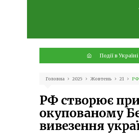
Skip
to
content
Події в Україні
Головна
2025
Жовтень
21
РФ
РФ створює при
окупованому Бе
вивезення укра