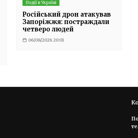
Події в Україні
Російський дрон атакував
Запоріжжя: постраждали
четверо людей
06/08/2026 20:01
К
П
те