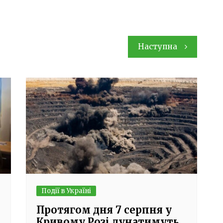
Наступна
Події в Україні
Протягом дня 7 серпня у
Кривому Розі лунатимуть