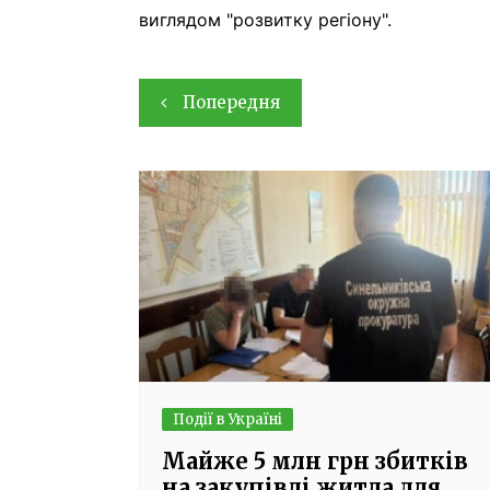
виглядом "розвитку регіону".
Навігація
Попередня
записів
Події в Україні
Майже 5 млн грн збитків
на закупівлі житла для