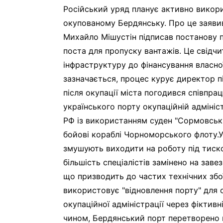
Російський уряд планує активно викор
окупованому Бердянську. Про це заяви
Михайло Мішустін підписав постанову 
поста для пропуску вантажів. Це свідчи
інфраструктуру до фінансування власно
зазначається, процес курує директор 
після окупації міста погодився співпра
українського порту окупаційній адмініс
РФ із використанням суден "Сормовськ
бойові кораблі Чорноморського флоту.У
змушують виходити на роботу під тиск
більшість спеціалістів замінено на завез
що призводить до частих технічних зб
використовує "відновлення порту" для
окупаційної адміністрації через фіктивн
чином, Бердянський порт перетворено н