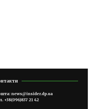
онтакти
ошта:
news@insider.dp.ua
л. +38(096)837 21 42