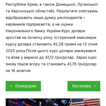
Республіки Крим, а також Донецької, Луганської
та Херсонської областей). Результати опитувань
відображають лише думку респондентів –
керівників підприємств, а не оцінки
Національного банку України.Курс долара
зростав на початку року. Історичний максимум
курсу долара становить 42,28 гривні на 13 січня
2025 року.Після цього курс долара знижувався
та впав у вересні до 41,12 грн/долар. Зараз курс
знову пішов вгору та становить 41,76 грн/долар
на 16 жовтня.
Навігація
Попередня
Наступна
записів