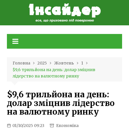
Skip
to
content
Головна
2025
Жовтень
1
$9,6 трильйона на день: долар зміцнив
лідерство на валютному ринку
$9,6 трильйона на день:
долар зміцнив лідерство
на валютному ринку
01/10/2025 09:23
Економіка