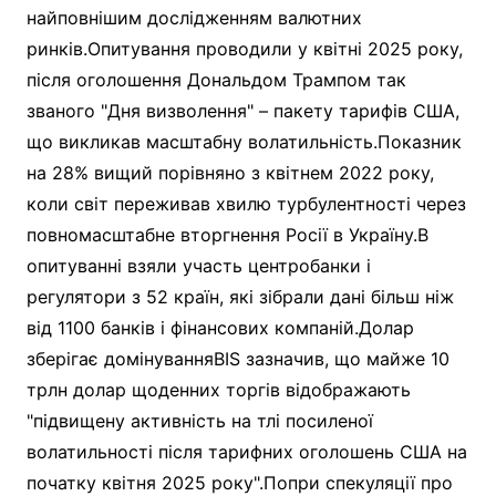
найповнішим дослідженням валютних
ринків.Опитування проводили у квітні 2025 року,
після оголошення Дональдом Трампом так
званого "Дня визволення" – пакету тарифів США,
що викликав масштабну волатильність.Показник
на 28% вищий порівняно з квітнем 2022 року,
коли світ переживав хвилю турбулентності через
повномасштабне вторгнення Росії в Україну.В
опитуванні взяли участь центробанки і
регулятори з 52 країн, які зібрали дані більш ніж
від 1100 банків і фінансових компаній.Долар
зберігає домінуванняBIS зазначив, що майже 10
трлн долар щоденних торгів відображають
"підвищену активність на тлі посиленої
волатильності після тарифних оголошень США на
початку квітня 2025 року".Попри спекуляції про