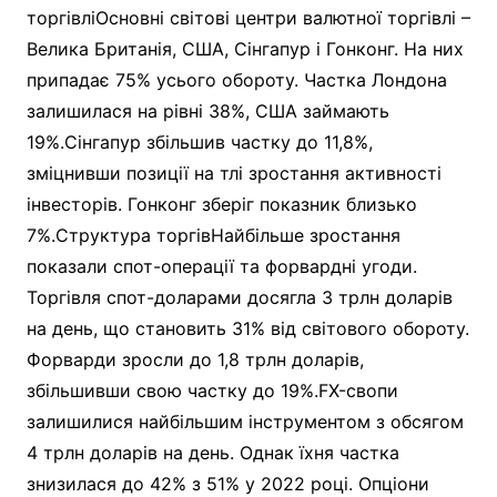
торгівліОсновні світові центри валютної торгівлі –
Велика Британія, США, Сінгапур і Гонконг. На них
припадає 75% усього обороту. Частка Лондона
залишилася на рівні 38%, США займають
19%.Сінгапур збільшив частку до 11,8%,
зміцнивши позиції на тлі зростання активності
інвесторів. Гонконг зберіг показник близько
7%.Структура торгівНайбільше зростання
показали спот-операції та форвардні угоди.
Торгівля спот-доларами досягла 3 трлн доларів
на день, що становить 31% від світового обороту.
Форварди зросли до 1,8 трлн доларів,
збільшивши свою частку до 19%.FX-свопи
залишилися найбільшим інструментом з обсягом
4 трлн доларів на день. Однак їхня частка
знизилася до 42% з 51% у 2022 році. Опціони