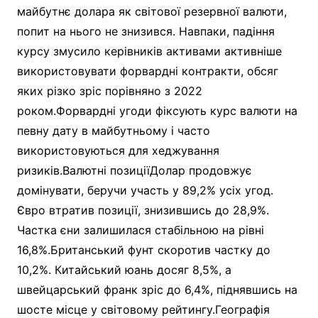
майбутнє долара як світової резервної валюти,
попит на нього не знизився. Навпаки, падіння
курсу змусило керівників активами активніше
використовувати форвардні контракти, обсяг
яких різко зріс порівняно з 2022
роком.Форвардні угоди фіксують курс валюти на
певну дату в майбутньому і часто
використовуються для хеджування
ризиків.Валютні позиціїДолар продовжує
домінувати, беручи участь у 89,2% усіх угод.
Євро втратив позиції, знизившись до 28,9%.
Частка єни залишилася стабільною на рівні
16,8%.Британський фунт скоротив частку до
10,2%. Китайський юань досяг 8,5%, а
швейцарський франк зріс до 6,4%, піднявшись на
шосте місце у світовому рейтингу.Географія