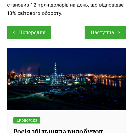
становив 1,2 трлн доларів на день, що відповідає
13% світового обороту.
Навігація
Попередня
Наступна
записів
Економіка
Росія збільшила видобуток