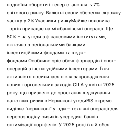
подвоїли обороти і тепер становлять 7%
світового ринку. Валютні свопи зберегли скромну
частку у 2%.Учасники ринкуМайже половина
торгів припадає на міжбанківські операції. Ще
50% – на угоди з фінансовими інститутами,
включно з регіональними банками,
інвестиційними фондами та хедж-
фондами.Особливо зріс обсяг форвардів і спот-
операцій з інституційними інвесторами. Їхня
активність посилилася після запровадження
нових торговельних заходів США у квітні 2025
року, що призвело до зростання хеджування
валютних ризиків.Неринкові угодиBIS окремо
виділяє "неринкові" угоди – технічні операції для
перерозподілу ризиків усередині банків і
оптимізації портфелів. У 2025 році їхній обсяг