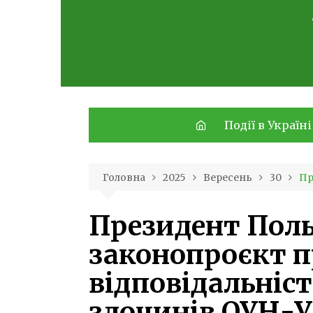
Skip
to
content
Події в Україні
Головна
2025
Вересень
30
Пр
Президент Поль
законопроєкт п
відповідальніст
злочинів ОУН-