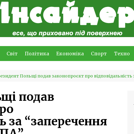
Світ
Політика
Економіка
Спорт
Техно
езидент Польщі подав законопроєкт про відповідальність
щі подав
ро
ь за “заперечення
УПА”