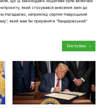
или, що ці законодавчі ініціативи були включені
опроєкту, який стосувався внесення змін до
ни.Нагадаємо, наприкінці серпня Навроцький
му", який мав би прирівняти "бандерівський"
Наступна