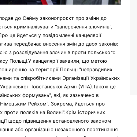
подав до Сейму законопроєкт про зміни до
ться криміналізувати "заперечення злочинів",
Про це йдеться у повідомленні канцелярії
тива передбачає внесення змін до двох законів:
ісію з розслідування злочинів проти польського
ксу Польщі.У канцелярії заявили, що метою
 поширенню на території Польщі "неправдивих
нами та співробітниками Організації Українських
 Української Повстанської Армії (УПА).Також це
їнських формувань", які, як зазначено в
м Німецьким Рейхом". Зокрема, йдеться про
х проти поляків на Волині".Крім історичних
иції щодо підвищення встановленого законом
нання або організацію незаконного перетинання