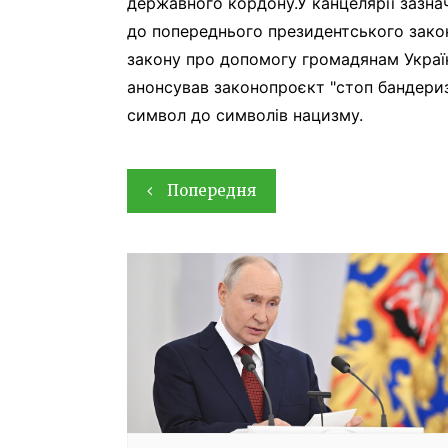
державного кордону.У канцелярії зазнач
до попереднього президентського закон
закону про допомогу громадянам Украї
анонсував законопроєкт "стоп бандериз
символ до символів нацизму.
Навігація
Попередня
записів