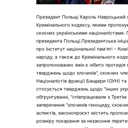
Президент Польщі Кароль Навроцький 
Кримінального кодексу, якими пропонує
скоєних українськими націоналістами. 
президента Польщі.Президентська ініціа
про Інститут національної пам'яті – Ком
народу, а також до Кримінального коде
запропонованих змін є нібито протидія
тверджень щодо злочинів", скоєних чле
Націоналістів фракції Бандери (ОУН) та
стосується тверджень щодо "інших укра
обгрунтуванні, "співпрацювали з Треті
заперечення "злочинів геноциду, скоєни
аспектів, законопроєкт містить пропоз
розміру покарання за незаконне перети