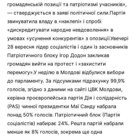
громадянській позиції та патріотизмі учасників»,
— стверджується в заяві політичної сили.Партія
звинуватила владу в «наклепі» і спробі
«дискредитувати народне невдоволення» в
умовах «усунення конкурентів» з опозиції.Увечері
28 вересня лідер соціалістів і один із засновників
Патріотичного блоку Ігор Додон закликав
громадян вийти на протест і «захистити
перемогу».У неділю в Молдові відбулися вибори
до парламенту. За підсумками підрахунку 99,9%
голосів, згідно з даними на сайті ЦВК Молдови,
керівна проєвропейська партія Дія і солідарність
(PAS) чинної президентки Маї Санду набрала
понад 50% голосів. Патріотичний блок (Партія
соціалістів) набирає 24%. Решта партій набрали
менше як 8% голосів, зокрема ще одна