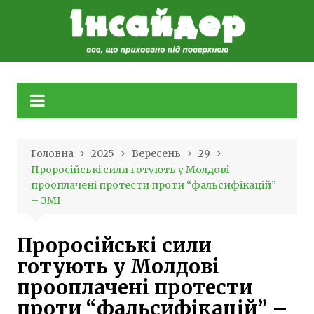
Skip
to
content
Головна
2025
Вересень
29
Проросійські сили готують у Молдові
прооплачені протести проти “фальсифікацій”
– ЗМІ
Проросійські сили
готують у Молдові
прооплачені протести
проти “фальсифікацій” –