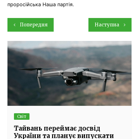
проросійська Наша партія.
Навігація
Попередня
Наступна
записів
Світ
Тайвань переймає досвід
України та планує випускати