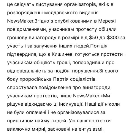
це свідчать листування організаторів, які є в
розпорядженні молдавського видання
NewsMaker.Згідно з опублікованими в Мережі
повідомленнями, учасникам протесту обіцяли
грошову винагороду в розмірі від $50 до $300 за
участь і за залучення інших людей.Поліція
підтвердила, що в Кишиневі готуються протести і
учасникам обіцяють гроші, попередивши про
відповідальність за подібні порушення.Зі свого
боку проросійська Партія соціалістів
спростувала повідомлення про винагороди
учасникам протестів, пише NewsMaker.«Ми
рішуче відкидаємо ці інсинуації. Наші дії ніколи
не були оплачені і не організовувалися за
принципом найму людей. Усі наші протести
виключно мирні, засновані на ентузіазмі,