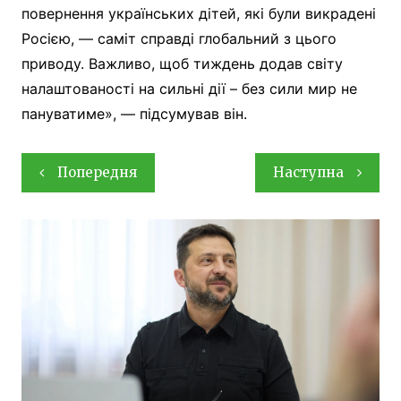
повернення українських дітей, які були викрадені
Росією, — саміт справді глобальний з цього
приводу. Важливо, щоб тиждень додав світу
налаштованості на сильні дії – без сили мир не
пануватиме», — підсумував він.
Навігація
Попередня
Наступна
записів