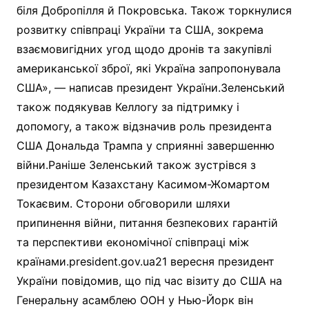
біля Добропілля й Покровська. Також торкнулися
розвитку співпраці України та США, зокрема
взаємовигідних угод щодо дронів та закупівлі
американської зброї, які Україна запропонувала
США», — написав президент України.Зеленський
також подякував Келлогу за підтримку і
допомогу, а також відзначив роль президента
США Дональда Трампа у сприянні завершенню
війни.Раніше Зеленський також зустрівся з
президентом Казахстану Касимом-Жомартом
Токаєвим. Сторони обговорили шляхи
припинення війни, питання безпекових гарантій
та перспективи економічної співпраці між
країнами.president.gov.ua21 вересня президент
України повідомив, що під час візиту до США на
Генеральну асамблею ООН у Нью-Йорк він