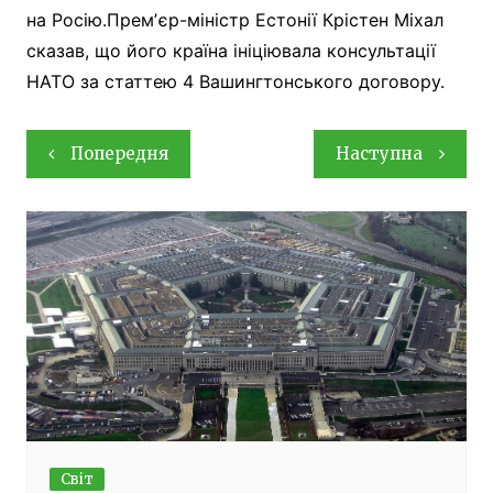
на Росію.Премʼєр-міністр Естонії Крістен Міхал
сказав, що його країна ініціювала консультації
НАТО за статтею 4 Вашингтонського договору.
Навігація
Попередня
Наступна
записів
Світ