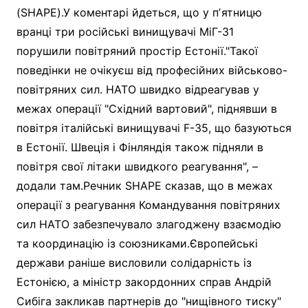
(SHAPE).У коментарі йдеться, що у пʼятницю
вранці три російські винищувачі МіГ-31
порушили повітряний простір Естонії."Такої
поведінки не очікуєш від професійних військово-
повітряних сил. НАТО швидко відреагував у
межах операції "Східний вартовий", піднявши в
повітря італійські винищувачі F-35, що базуються
в Естонії. Швеція і Фінляндія також підняли в
повітря свої літаки швидкого реагування", –
додали там.Речник SHAPE сказав, що в межах
операції з реагування Командування повітряних
сил НАТО забезпечувало злагоджену взаємодію
та координацію із союзниками.Європейські
держави раніше висловили солідарність із
Естонією, а міністр закордонних справ Андрій
Сибіга закликав партнерів до "нищівного тиску"