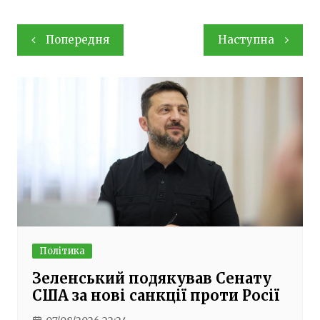
Навігація
Попередня
Наступна
записів
Політика
Зеленський подякував Сенату
США за нові санкції проти Росії