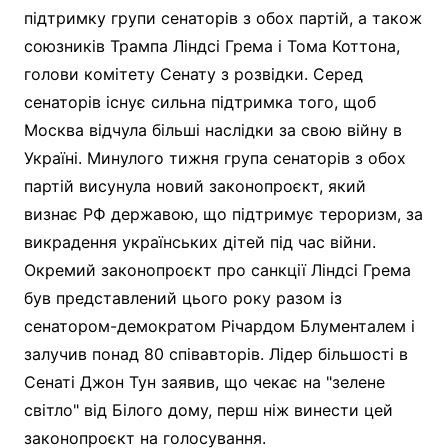
підтримку групи сенаторів з обох партій, а також
союзників Трампа Ліндсі Грема і Тома Коттона,
голови комітету Сенату з розвідки. Серед
сенаторів існує сильна підтримка того, щоб
Москва відчула більші наслідки за свою війну в
Україні. Минулого тижня група сенаторів з обох
партій висунула новий законопроєкт, який
визнає РФ державою, що підтримує тероризм, за
викрадення українських дітей під час війни.
Окремий законопроєкт про санкції Ліндсі Грема
був представлений цього року разом із
сенатором-демократом Річардом Блументалем і
залучив понад 80 співавторів. Лідер більшості в
Сенаті Джон Тун заявив, що чекає на "зелене
світло" від Білого дому, перш ніж винести цей
законопроєкт на голосування.