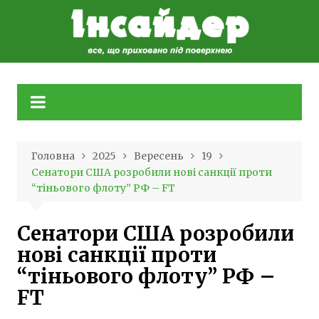
Skip
to
content
Головна
2025
Вересень
19
Сенатори США розробили нові санкції проти
“тіньового флоту” РФ – FT
Сенатори США розробили
нові санкції проти
“тіньового флоту” РФ –
FT