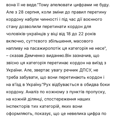
вона її не веде."Тому апелювати цифрами не буду.
Але з 28 серпня, коли зміни до правил перетину
кордону набули чинності і під час дії воєнного
стану дозволили перетинати кордон для
чоловіків-українців у віці від 18 до 22 років
включно, суттєвого збільшення, масового
напливу на пасажиропотік ця категорія не несе",
– сказав Демченко виданню.Він зазначив, що
звісно ця категорія перетинає кордон на виїзд з
України. Але, звертає увагу речник ДПСУ, не
треба забувати, що вони перетинають кордон і
на в'їзд в Україну."Рух відбувається в обидва боки
кордону. Аналіз по кожному з пунктів пропуску,
на кожній ділянці, спостереження наших
інспекторів тих категорій, яких вони
оформляють, показує, що це невелика цифра по