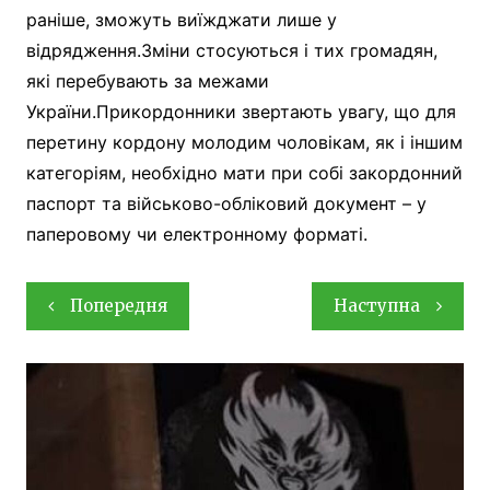
раніше, зможуть виїжджати лише у
відрядження.Зміни стосуються і тих громадян,
які перебувають за межами
України.Прикордонники звертають увагу, що для
перетину кордону молодим чоловікам, як і іншим
категоріям, необхідно мати при собі закордонний
паспорт та військово-обліковий документ – у
паперовому чи електронному форматі.
Навігація
Попередня
Наступна
записів