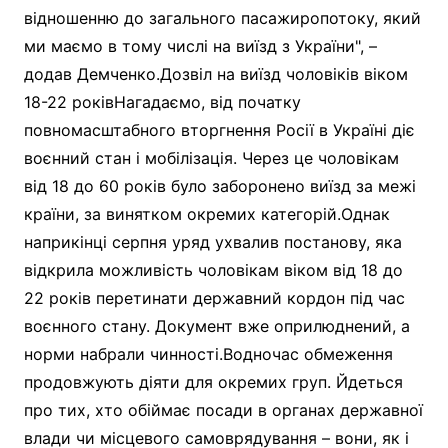
відношенню до загального пасажиропотоку, який
ми маємо в тому числі на виїзд з України", –
додав Демченко.Дозвіл на виїзд чоловіків віком
18-22 роківНагадаємо, від початку
повномасштабного вторгнення Росії в Україні діє
воєнний стан і мобілізація. Через це чоловікам
від 18 до 60 років було заборонено виїзд за межі
країни, за винятком окремих категорій.Однак
наприкінці серпня уряд ухвалив постанову, яка
відкрила можливість чоловікам віком від 18 до
22 років перетинати державний кордон під час
воєнного стану. Документ вже оприлюднений, а
норми набрали чинності.Водночас обмеження
продовжують діяти для окремих груп. Йдеться
про тих, хто обіймає посади в органах державної
влади чи місцевого самоврядування – вони, як і