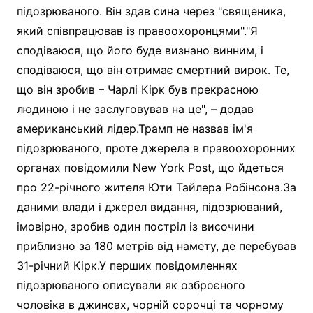
підозрюваного. Він здав сина через "священика,
який співпрацював із правоохоронцями"."Я
сподіваюся, що його буде визнано винним, і
сподіваюся, що він отримає смертний вирок. Те,
що він зробив – Чарлі Кірк був прекрасною
людиною і не заслуговував на це", – додав
американський лідер.Трамп не назвав ім'я
підозрюваного, проте джерела в правоохоронних
органах повідомили New York Post, що йдеться
про 22-річного жителя Юти Тайлера Робінсона.За
даними влади і джерел видання, підозрюваний,
імовірно, зробив один постріл із височини
приблизно за 180 метрів від намету, де перебував
31-річний Кірк.У перших повідомленнях
підозрюваного описували як озброєного
чоловіка в джинсах, чорній сорочці та чорному