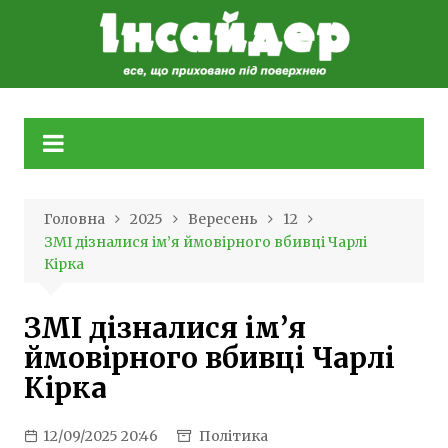
Skip
to
content
Головна
2025
Вересень
12
ЗМІ дізналися ім’я ймовірного вбивці Чарлі
Кірка
ЗМІ дізналися ім’я
ймовірного вбивці Чарлі
Кірка
12/09/2025 20:46
Політика