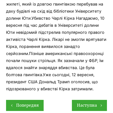
жилеті, який із довгою гвинтівкою перебував на
даху будівлі на схід від бібліотеки Університету
долини Юти.Убивство Чарлі Кірка Нагадаємо, 10
вересня під час дебатів в Університеті долини
Юти невідомий підстрелив популярного правого
активіста Чарлі Кірка. Лікарі не змогли врятувати
Кірка, поранення виявилося занадто
серйозним.Пізніше американські правоохоронці
почали пошуки стрільця. Як зазначали у ФБР, їм
вдалося знайти знаряддя вбивства. Це була
болтова гвинтівка.Уже сьогодні, 12 вересня,
президент США Дональд Трамп оголосив, що
підозрюваного у вбивстві Кірка затримали.
Навігація
Попередня
Наступна
записів