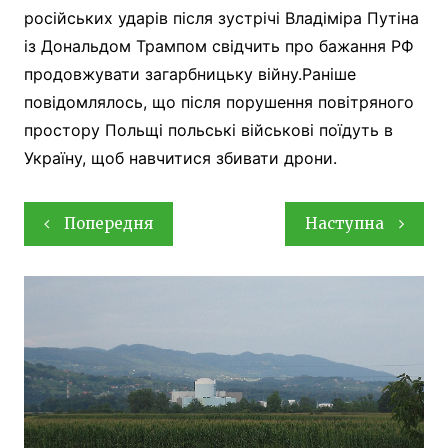
російських ударів після зустрічі Владіміра Путіна
із Дональдом Трампом свідчить про бажання РФ
продовжувати загарбницьку війну.Раніше
повідомлялось, що після порушення повітряного
простору Польщі польські військові поїдуть в
Україну, щоб навчитися збивати дрони.
Навігація
Попередня
Наступна
записів