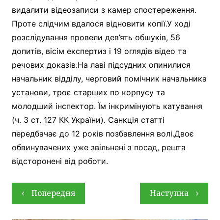
видалити відеозаписи з камер спостереження.
Проте слідчим вдалося відновити копії.У ході
розслідування провели дев’ять обшуків, 56
допитів, вісім експертиз і 19 оглядів відео та
речових доказів.На лаві підсудних опинилися
начальник відділу, черговий помічник начальника
установи, троє старших по корпусу та
молодший інспектор. Їм інкримінують катування
(ч. 3 ст. 127 КК України). Санкція статті
передбачає до 12 років позбавлення волі.Двоє
обвинувачених уже звільнені з посад, решта
відсторонені від роботи.
Навігація
Попередня
Наступна
записів