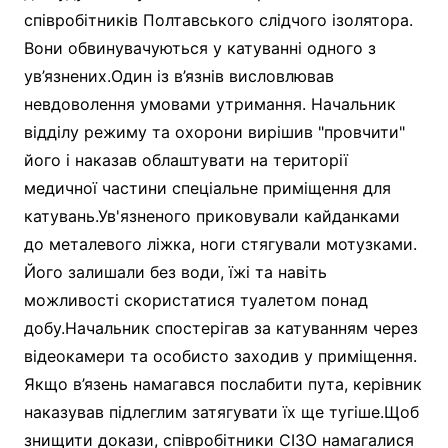
співробітників Полтавського слідчого ізолятора.
Вони обвинувачуються у катуванні одного з
ув’язнених.Один із в’язнів висловлював
невдоволення умовами утримання. Начальник
відділу режиму та охорони вирішив "провчити"
його і наказав облаштувати на території
медичної частини спеціальне приміщення для
катувань.Ув'язненого приковували кайданками
до металевого ліжка, ноги стягували мотузками.
Його залишали без води, їжі та навіть
можливості скористатися туалетом понад
добу.Начальник спостерігав за катуванням через
відеокамери та особисто заходив у приміщення.
Якщо в’язень намагався послабити пута, керівник
наказував підлеглим затягувати їх ще тугіше.Щоб
знищити докази, співробітники СІЗО намагалися