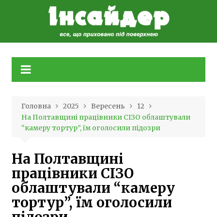
Skip
to
content
Головна
2025
Вересень
12
На Полтавщині працівники СІЗО облаштували
“камеру тортур”, їм оголосили підозри
На Полтавщині
працівники СІЗО
облаштували “камеру
тортур”, їм оголосили