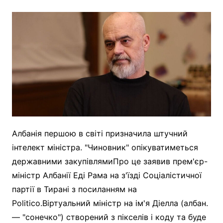
Албанія першою в світі призначила штучний
інтелект міністра. "Чиновник" опікуватиметься
державними закупівлямиПро це заявив прем'єр-
міністр Албанії Еді Рама на з'їзді Соціалістичної
партії в Тирані з посиланням на
Politico.Віртуальний міністр на ім'я Діелла (албан.
— "сонечко") створений з пікселів і коду та буде