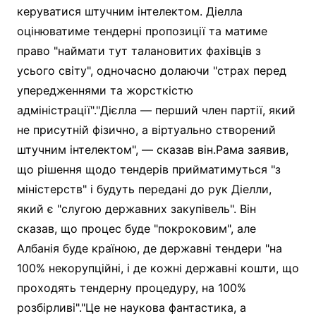
керуватися штучним інтелектом. Діелла
оцінюватиме тендерні пропозиції та матиме
право "наймати тут талановитих фахівців з
усього світу", одночасно долаючи "страх перед
упередженнями та жорсткістю
адміністрації"."Дієлла — перший член партії, який
не присутній фізично, а віртуально створений
штучним інтелектом", — сказав він.Рама заявив,
що рішення щодо тендерів прийматимуться "з
міністерств" і будуть передані до рук Діелли,
який є "слугою державних закупівель". Він
сказав, що процес буде "покроковим", але
Албанія буде країною, де державні тендери "на
100% некорупційні, і де кожні державні кошти, що
проходять тендерну процедуру, на 100%
розбірливі"."Це не наукова фантастика, а