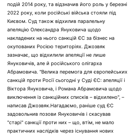
подій 2014 року, та відзначив його роль у березні
2022 року, коли російські війська стояли під
Києвом. Суд також відхилив паралельну
апеляцію Олександра Януковича щодо
накладених на нього санкцій ЄС за бізнес на
окупованих Росією територіях. Джозвяк
зазначає, що відхилили апеляції не лише
Януковичів, але й російського олігарха
Абрамовича. "Велика перемога для європейських
санкцій проти Росії сьогодні у Суді ЄС: апеляції і
Віктора Януковича, і Романа Абрамовича щодо
виключення із санкційних списків – відхилено", –
написав Джозвяк.Нагадаємо, раніше суд ЄС
задовольнив позови Януковичів і скасував
"старі" санкції проти них – що, втім, не мало
практичних наслідків через існування нових