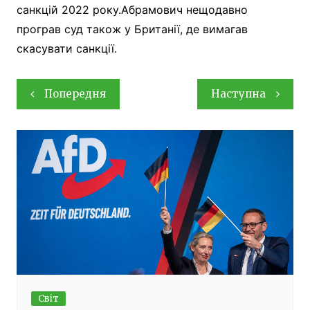
санкцій 2022 року.Абрамович нещодавно
програв суд також у Британії, де вимагав
скасувати санкції.
Навігація
Попередня
Наступна
записів
Світ