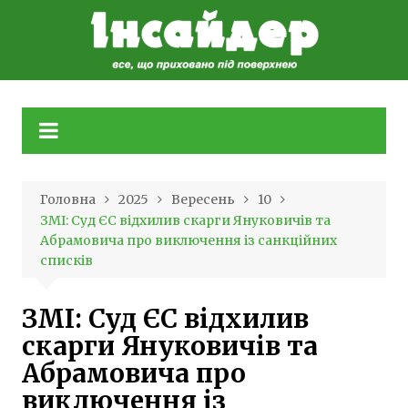
Skip
to
content
Головна
2025
Вересень
10
ЗМІ: Суд ЄС відхилив скарги Януковичів та
Абрамовича про виключення із санкційних
списків
ЗМІ: Суд ЄС відхилив
скарги Януковичів та
Абрамовича про
виключення із