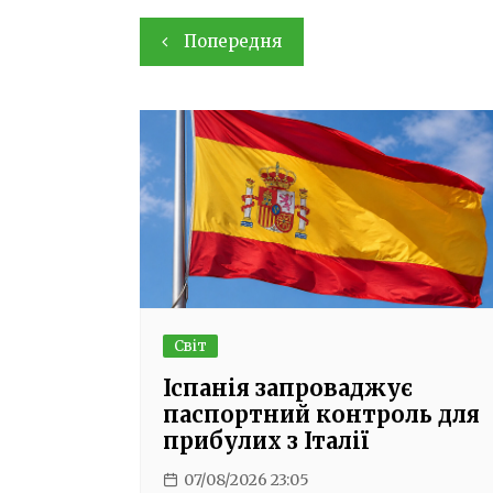
Навігація
Попередня
записів
Світ
Іспанія запроваджує
паспортний контроль для
прибулих з Італії
07/08/2026 23:05