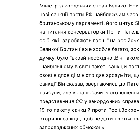
Міністр закордонних справ Великої Бри
нові санкції проти РФ найближчим часо
британському парламенті, його цитує S
на питання консерваторки Пріти Пател
осіб, які "заробляють гроші" на російсь
Великої Британії вже зробив багато, зо
думку, було "вкрай необхідно".Він тако
"найбільшому в світі пакеті санкцій пр
своєї відповіді міністр дав зрозуміти,
санкції.Він сказав, звертаючись до Пат
трибуни, але вона побачить оголошенн
представниця ЄС у закордонних справа
19-го пакету санкцій проти Росії.Зокр
вторинні санкції, щоб не дати третім к
запроваджених обмежень.