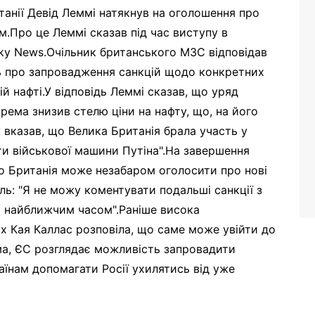
танії Девід Леммі натякнув на оголошення про
м.Про це Леммі сказав під час виступу в
ky News.Очільник британського МЗС відповідав
ь про запровадження санкцій щодо конкретних
кій нафті.У відповідь Леммі сказав, що уряд
крема знизив стелю ціни на нафту, що, на його
ж вказав, що Велика Британія брала участь у
оти військової машини Путіна".На завершення
 що Британія може незабаром оголосити про нові
ель: "Я не можу коментувати подальші санкції з
я найближчим часом".Раніше висока
х Кая Каллас розповіла, що саме може увійти до
ема, ЄС розглядає можливість запровадити
раїнам допомагати Росії ухилятись від уже