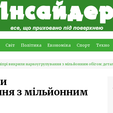
Світ
Політика
Економіка
Спорт
Техно
ніпрі викрили наркоугрупування з мільйонним обігом: детал
ли
ння з мільйонним