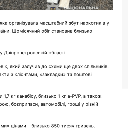
 яка організувала масштабний збут наркотиків у
країни. Щомісячний обіг становив близько
у Дніпропетровській області.
ік, який залучив до схеми ще двох спільників.
кти з клієнтами, «закладки» та поштові
1,7 кг канабісу, близько 1 кг a-PVP, а також
ою, боєприпаси, автомобілі, гроші у різній
ими» цінами – близько 850 тисяч гривень.