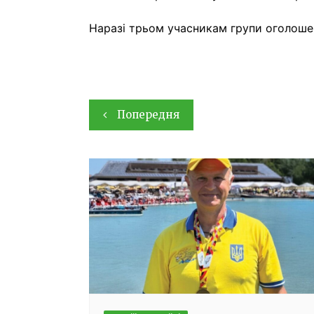
Наразі трьом учасникам групи оголошено
Навігація
Попередня
записів