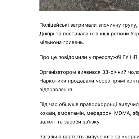
Поліцейські затримали злочинну групу,
Дніпрі та постачала їх в інші регіони У
мільйона гривень.
Про це повідомили у пресслужбі ГУ НП 
Організатором виявився 33-річний чолов
Наркотики продавали через прямі конта
відправлення.
Під час обшуків правоохоронці вилучили 
кокаїн, амфетамін, мефедрон, MDMA, збр
валюті та засоби зв’язку.
Загальна вартість вилученого за «чорн