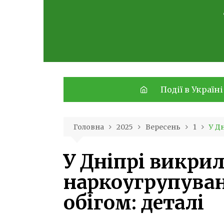
Skip
to
content
Події в Україні
Головна
2025
Вересень
1
У Д
У Дніпрі викри
наркоугрупува
обігом: деталі