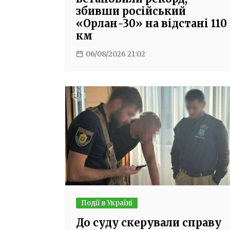
збивши російський
«Орлан-30» на відстані 110
км
06/08/2026 21:02
Події в Україні
До суду скерували справу