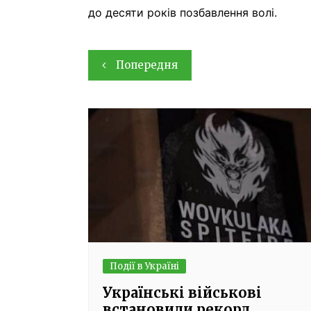
до десяти років позбавлення волі.
Навігація
Попередня
записів
Події в Україні
Українські військові
встановили рекорд,