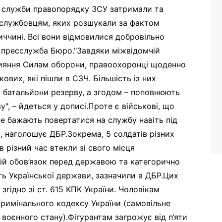
ї служби правопорядку ЗСУ затримали та
вослужбовцям, яких розшукали за фактом
иччині. Всі вони відмовилися добровільно
а пресслужба Бюро."Завдяки міжвідомчій
прияння Силам оборони, правоохоронці щоденно
вих, які пішли в СЗЧ. Більшість із них
 батальйони резерву, а згодом – поповнюють
, – йдеться у дописі.Проте є військові, що
е бажають повертатися на службу навіть під
, наголошує ДБР.Зокрема, 5 солдатів різних
в різний час втекли зі свого місця
вій обов’язок перед державою та категорично
ь Української держави, зазначили в ДБР.Цих
згідно зі ст. 615 КПК України. Чоловікам
 Кримінального кодексу України (самовільне
воєнного стану).Фігурантам загрожує від п’яти