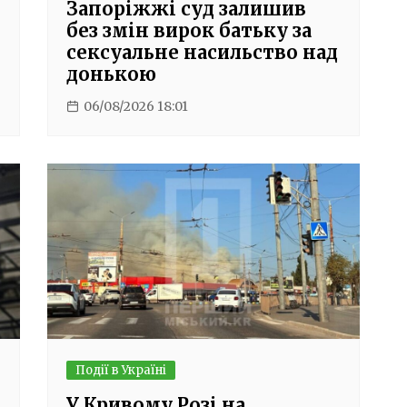
Запоріжжі суд залишив
без змін вирок батьку за
сексуальне насильство над
донькою
06/08/2026 18:01
Події в Україні
У Кривому Розі на