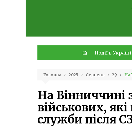
Skip
to
content
Події в Україні
Головна
2025
Серпень
29
На 
На Вінниччині 
військових, які
служби після С