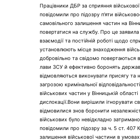
Працівники ДБР за сприяння військово
повідомили про підозру п’яти військо
самовільного залишення частин на Вінн
повертатися на службу. Про це заявил
взаємодії та постійній роботі щодо с
установлюють місце знаходження військо
добровільно та свідомо повертаються в
лави ЗСУ й ефективно боронять державу"
відмовляються виконувати присягу та н
загрозою кримінальної відповідальності
військових частин у Вінницькій області 
дислокації.Вони вирішили ігнорувати с
відмовилися знов боронити незалежніст
військових було невідкладно затримано 
повідомили про підозру за ч. 5 ст. 407
залишення військової частини в умовах 