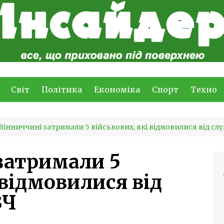
Світ
Політика
Економіка
Спорт
Техно
Вінниччині затримали 5 військових, які відмовилися від сл
затримали 5
 відмовилися від
ЗЧ