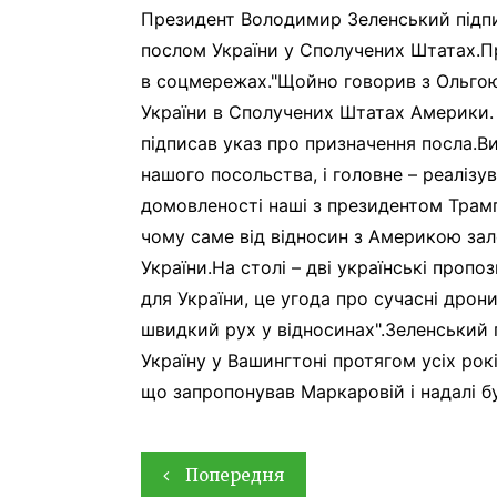
Президент Володимир Зеленський підпи
послом України у Сполучених Штатах.П
в соцмережах."Щойно говорив з Ольго
України в Сполучених Штатах Америки. 
підписав указ про призначення посла.В
нашого посольства, і головне – реалізу
домовленості наші з президентом Трампо
чому саме від відносин з Америкою за
України.На столі – дві українські пропоз
для України, це угода про сучасні дрон
швидкий рух у відносинах".Зеленський 
Україну у Вашингтоні протягом усіх рок
що запропонував Маркаровій і надалі бу
Навігація
Попередня