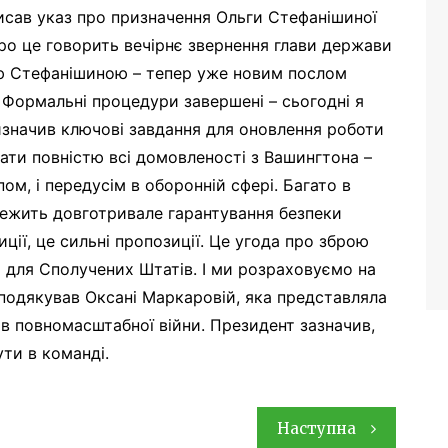
сав указ про призначення Ольги Стефанішиної
ро це говорить вечірнє звернення глави держави
ю Стефанішиною – тепер уже новим послом
Формальні процедури завершені – сьогодні я
изначив ключові завдання для оновлення роботи
вати повністю всі домовленості з Вашингтона –
м, і передусім в оборонній сфері. Багато в
лежить довготривале гарантування безпеки
иції, це сильні пропозиції. Це угода про зброю
и для Сполучених Штатів. І ми розраховуємо на
подякував Оксані Маркаровій, яка представляла
ів повномасштабної війни. Президент зазначив,
ти в команді.
Наступна