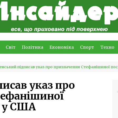
Світ
Політика
Економіка
Спорт
Техно
енський підписав указ про призначення Стефанішиної пос
писав указ про
тефанішиної
 у США