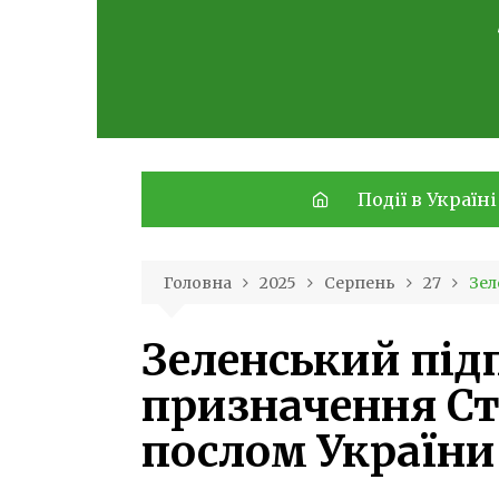
Skip
to
content
Події в Україні
Головна
2025
Серпень
27
Зел
Зеленський під
призначення С
послом України