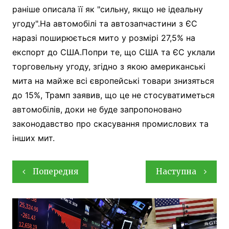
раніше описала її як "сильну, якщо не ідеальну
угоду".На автомобілі та автозапчастини з ЄС
наразі поширюється мито у розмірі 27,5% на
експорт до США.Попри те, що США та ЄС уклали
торговельну угоду, згідно з якою американські
мита на майже всі європейські товари знизяться
до 15%, Трамп заявив, що це не стосуватиметься
автомобілів, доки не буде запропоновано
законодавство про скасування промислових та
інших мит.
Навігація
Попередня
Наступна
записів