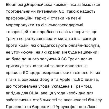
Bloomberg.Європейська комісія, яка займається
торговельними питаннями ЄС, також надасть
преференційні тарифні ставки на певні
морепродукти та сільськогосподарські
товари.Цей крок зроблено навіть попри те, що
Трамп погрожував ввести мита та інші санкції
проти країн, які оподатковують онлайн-послуги,
не уточнюючи, на які країни він буде націлений і
чи буде до цього залучений ЄС.Трамп давно
критикує технологічні та антимонопольні
правила ЄС щодо американських технологічних
гігантів, зокрема Google та Apple Inc.ЄС визнав,
що торговельна угода, укладена з Трампом,
вигідна для США, але ця угода необхідна для
забезпечення стабільності та впевненості бізнесу.
Президентка Єврокомісії Урсула фон дер Ляєн