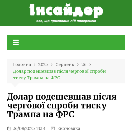
Skip
to
content
Головна
2025
Серпень
26
Долар подешевшав після чергової спроби
тиску Трампа на ФРС
Долар подешевшав після
чергової спроби тиску
Трампа на ФРС
26/08/2025 13:13
Економіка