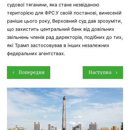
судової тяганини, яка стане незвіданою
територією для ФРС.У своїй постанові, винесеній
раніше цього року, Верховний суд дав зрозуміти,
що захистить центральний банк від довільних
звільнень членів рад директорів, подібних до тих,
які Трамп застосовував в інших незалежних
федеральних агентствах.
Навігація
Попередня
Наступна
записів