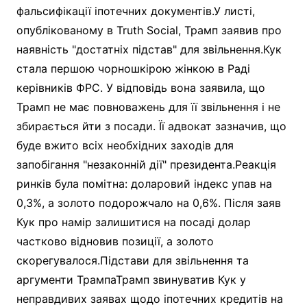
фальсифікації іпотечних документів.У листі,
опублікованому в Truth Social, Трамп заявив про
наявність "достатніх підстав" для звільнення.Кук
стала першою чорношкірою жінкою в Раді
керівників ФРС. У відповідь вона заявила, що
Трамп не має повноважень для її звільнення і не
збирається йти з посади. Її адвокат зазначив, що
буде вжито всіх необхідних заходів для
запобігання "незаконній дії" президента.Реакція
ринків була помітна: доларовий індекс упав на
0,3%, а золото подорожчало на 0,6%. Після заяв
Кук про намір залишитися на посаді долар
частково відновив позиції, а золото
скорегувалося.Підстави для звільнення та
аргументи ТрампаТрамп звинуватив Кук у
неправдивих заявах щодо іпотечних кредитів на