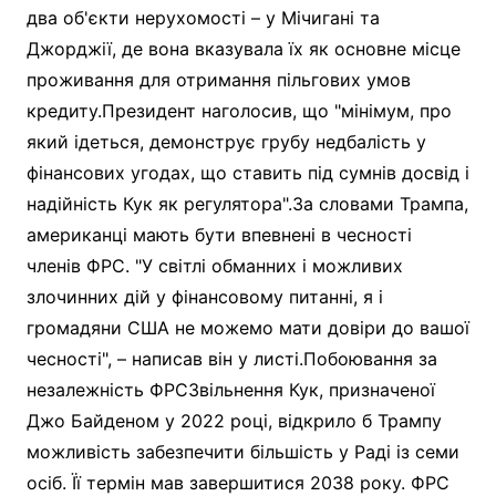
два об'єкти нерухомості – у Мічигані та
Джорджії, де вона вказувала їх як основне місце
проживання для отримання пільгових умов
кредиту.Президент наголосив, що "мінімум, про
який ідеться, демонструє грубу недбалість у
фінансових угодах, що ставить під сумнів досвід і
надійність Кук як регулятора".За словами Трампа,
американці мають бути впевнені в чесності
членів ФРС. "У світлі обманних і можливих
злочинних дій у фінансовому питанні, я і
громадяни США не можемо мати довіри до вашої
чесності", – написав він у листі.Побоювання за
незалежність ФРСЗвільнення Кук, призначеної
Джо Байденом у 2022 році, відкрило б Трампу
можливість забезпечити більшість у Раді із семи
осіб. Її термін мав завершитися 2038 року. ФРС