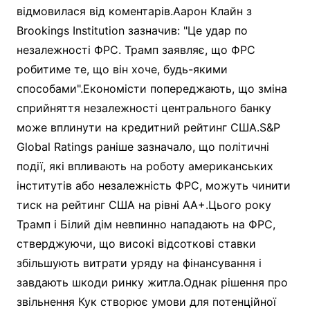
відмовилася від коментарів.Аарон Клайн з
Brookings Institution зазначив: "Це удар по
незалежності ФРС. Трамп заявляє, що ФРС
робитиме те, що він хоче, будь-якими
способами".Економісти попереджають, що зміна
сприйняття незалежності центрального банку
може вплинути на кредитний рейтинг США.S&P
Global Ratings раніше зазначало, що політичні
події, які впливають на роботу американських
інститутів або незалежність ФРС, можуть чинити
тиск на рейтинг США на рівні AA+.Цього року
Трамп і Білий дім невпинно нападають на ФРС,
стверджуючи, що високі відсоткові ставки
збільшують витрати уряду на фінансування і
завдають шкоди ринку житла.Однак рішення про
звільнення Кук створює умови для потенційної