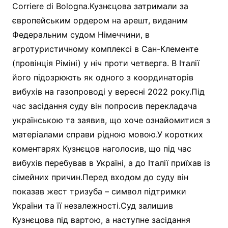
Corriere di Bologna.Кузнєцова затримали за
європейським ордером на арешт, виданим
Федеральним судом Німеччини, в
агротуристичному комплексі в Сан-Клементе
(провінція Ріміні) у ніч проти четверга. В Італії
його підозрюють як одного з координаторів
вибухів на газопроводі у вересні 2022 року.Під
час засідання суду він попросив перекладача
українською та заявив, що хоче ознайомитися з
матеріалами справи рідною мовою.У коротких
коментарях Кузнєцов наголосив, що під час
вибухів перебував в Україні, а до Італії приїхав із
сімейних причин.Перед входом до суду він
показав жест тризуба – символ підтримки
України та її незалежності.Суд залишив
Кузнєцова під вартою, а наступне засідання