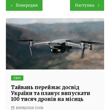
Навігація
Попередня
Наступна
записів
Світ
Тайвань переймає досвід
України та планує випускати
100 тисяч дронів на місяць
10/08/2026 13:06