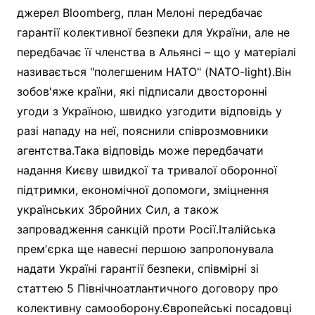
джерел Bloomberg, план Мелоні передбачає
гарантії колективної безпеки для України, але не
передбачає її членства в Альянсі – що у матеріалі
називається "полегшеним НАТО" (NATO-light).Він
зобов'яже країни, які підписали двосторонні
угоди з Україною, швидко узгодити відповідь у
разі нападу на неї, пояснили співрозмовники
агентства.Така відповідь може передбачати
надання Києву швидкої та тривалої оборонної
підтримки, економічної допомоги, зміцнення
українських Збройних Сил, а також
запровадження санкцій проти Росії.Італійська
премʼєрка ще навесні першою запропонувала
надати Україні гарантії безпеки, співмірні зі
статтею 5 Північноатлантичного договору про
колективну самооборону.Європейські посадовці