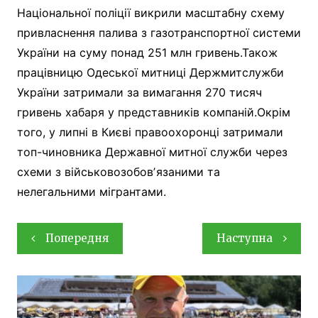
Національної поліції викрили масштабну схему
привласнення палива з газотранспортної системи
України на суму понад 251 млн гривень.Також
працівницю Одеської митниці Держмитслужби
України затримали за вимагання 270 тисяч
гривень хабаря у представників компаній.Окрім
того, у липні в Києві правоохоронці затримали
топ-чиновника Державної митної служби через
схеми з військовозобовʼязаними та
нелегальними мігрантами.
Навігація
Попередня
Наступна
записів