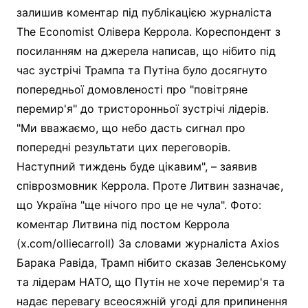
залишив коментар під публікацією журналіста
The Economist Олівера Керрола. Кореспондент з
посиланням на джерела написав, що нібито під
час зустрічі Трампа та Путіна було досягнуто
попередньої домовленості про "повітряне
перемир'я" до тристоронньої зустрічі лідерів.
"Ми вважаємо, що небо дасть сигнал про
попередні результати цих переговорів.
Наступний тиждень буде цікавим", – заявив
співрозмовник Керрола. Проте Литвин зазначає,
що Україна "ще нічого про це не чула". Фото:
коментар Литвина під постом Керрола
(x.com/olliecarroll) За словами журналіста Axios
Барака Равіда, Трамп нібито сказав Зеленському
та лідерам НАТО, що Путін не хоче перемир'я та
надає перевагу всеосяжній угоді для припинення