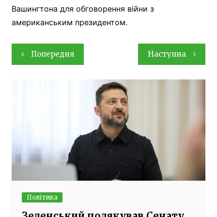
Вашингтона для обговорення війни з
американським президентом.
Навігація
Попередня
Наступна
записів
Політика
Зеленський подякував Сенату